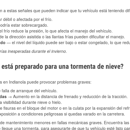
 a estas señales que pueden indicar que tu vehículo está teniendo difi
 débil o afectada por el frío.
podría estar sobrecargado.
l frío reduce la presión, lo que afecta el manejo del vehículo.
e la dirección asistida o las llantas frías pueden dificultar el manejo.
ado
— el nivel del líquido puede ser bajo o estar congelado, lo que reduc
ías inesperadas durante el invierno.
está preparado para una tormenta de nieve?
les en Indianola puede provocar problemas graves:
 falla de arranque del vehículo.
adas
→ Aumento en la distancia de frenado y reducción de la tracción.
 visibilidad durante nieve o hielo.
 fisuras en el bloque del motor o en la culata por la expansión del refr
posición a condiciones peligrosas si quedas varado en la carretera.
de mantenimiento menores en fallas mecánicas graves. Encuentra las p
e llegue una tormenta, para asegurarte de que tu vehículo esté listo pa