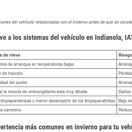
munes del vehículo relacionadas con el invierno antes de que se convie
e a los sistemas del vehículo en Indianola, IA
a de nieve
Riesgo
ios de arranque en temperaturas bajas
Arranq
n de tracción
Pérdida
idad del aceite
Arranqu
i la mezcla de anticongelante está muy diluida
Daños e
o limpiaparabrisas y menor desempeño de los limpiaparabrisas
Baja vi
la carretera
Reducci
vertencia más comunes en invierno para tu veh