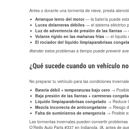
Antes o durante una tormenta de nieve, presta atención
Arranque lento del motor
— la batería puede estar
Luces delanteras débiles
— el sistema eléctrico 
Luz de advertencia de presión de las llantas
— e
Volante rígido en las mañanas frías
— el líquido d
El rociador del líquido limpiaparabrisas congel
Atender estos problemas a tiempo puede prevenir aver
¿Qué sucede cuando un vehículo no 
No preparar tu vehículo para las condiciones inverna
Batería débil + temperaturas bajo cero
→ Posible
Baja presión de las llantas + carreteras congel
Líquido limpiaparabrisas congelado
→ Reduce la
Mezcla incorrecta de anticongelante
→ Riesgo de
Falta de suministros de emergencia
→ Posible ex
Las tormentas invernales pueden convertir problemas 
O’Reilly Auto Parts #337 en Indianola, IA, antes de qu