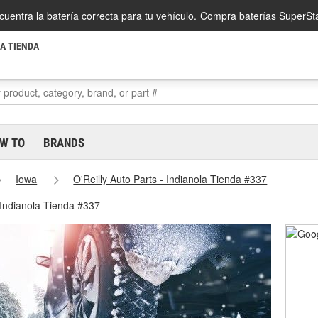
cuentra la batería correcta para tu vehículo.
Compra baterías SuperSta
LA TIENDA
W TO
BRANDS
Iowa
O'Reilly Auto Parts - Indianola Tienda #337
 Indianola Tienda #337