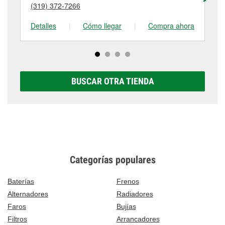
visítanos en 2700 Main Street, Keokuk, IA.
(319) 372-7266
(3
tienda #857 para obtener más información.
Detalles
|
Cómo llegar
|
Compra ahora
De
BUSCAR OTRA TIENDA
Categorías populares
Baterías
Frenos
Alternadores
Radiadores
Faros
Bujías
Filtros
Arrancadores