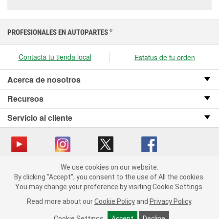
PROFESIONALES EN AUTOPARTES
®
Contacta tu tienda local
Estatus de tu orden
Acerca de nosotros
Recursos
Servicio al cliente
We use cookies on our website.
Copyright © 2008-2026 O’Reilly Auto Parts v OST_3.2.0.0.729 (3) cv1361
We use cookies on our website. By clicking "Accept", you consent
By clicking "Accept", you consent to the use of All the cookies.
catalog_main
to the use of All the cookies.
You may change your preference by visiting Cookie Settings.
You may change your preference by visiting Cookie Settings.
Política de privacidad
Ley de transparencia en las cadenas de suministro
Read more about our
Read more about our
Cookie Policy
Cookie Policy
and
and
Privacy Policy
Privacy Policy
.
.
de California
Cookie Settings
Cookie Settings
Accept
Accept
Decline
Decline