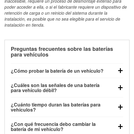
inaccesible, requiere un proceso de desmontaje extenso para
poder acceder a ella, o si el fabricante requiere un dispositivo de
retención de carga o un reinicio del sistema durante la
instalación, es posible que no sea elegible para el servicio de
instalación en tienda.
Preguntas frecuentes sobre las baterías
para vehículos
¿Cómo probar la batería de un vehículo?
Puedes probar la batería de un vehículo de varias
¿Cuáles son las señales de una batería
maneras. El método más rápido es utilizar un
para vehículo débil?
multímetro: con el vehículo apagado, conecta los
Una batería débil suele dar algunas señales de
cables a las terminales de la batería y verifica el
¿Cuánto tiempo duran las baterías para
advertencia. Un arranque lento del motor, faros
voltaje: una batería en buen estado y totalmente
vehículos?
tenues, chasquidos al girar la llave o luces de
cargada debería indicar unos 12.6 voltios. Es
La mayoría de las baterías para vehículos duran
advertencia en el tablero pueden ser indicaciones de
importante saber que las baterías descargadas a
¿Con qué frecuencia debo cambiar la
entre 3 y 5 años. La duración exacta depende de los
que la batería tiene una potencia de carga débil.
veces pueden mostrar una carga completa, y un
batería de mi vehículo?
hábitos de conducción, las condiciones
También puedes notar problemas eléctricos, como
diagnóstico más preciso incluiría realizar una prueba