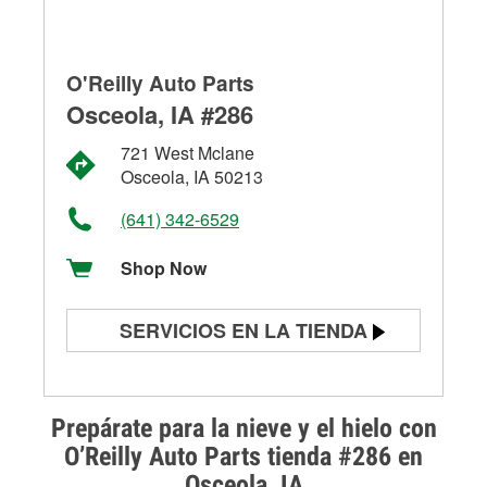
O'Reilly Auto Parts
Osceola, IA #286
721 West Mclane
Osceola, IA 50213
(641) 342-6529
Shop Now
SERVICIOS EN LA TIENDA
Prueba de batería
Prueba de alternadores y
Prepárate para la nieve y el hielo con
arrancadores
O’Reilly Auto Parts tienda #286 en
Osceola, IA