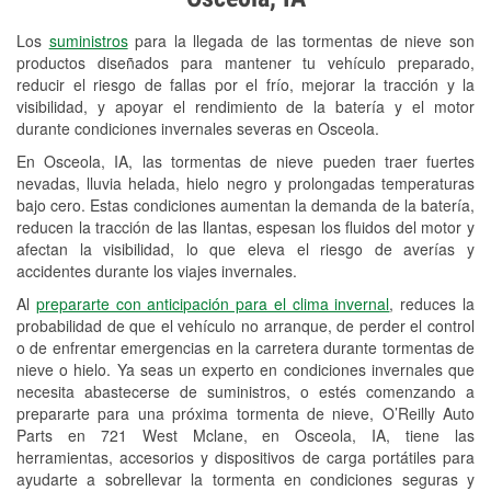
Revisión de la luz "Check Engine"
Los
suministros
para la llegada de las tormentas de nieve son
Reciclaje de baterías y aceite
productos diseñados para mantener tu vehículo preparado,
reducir el riesgo de fallas por el frío, mejorar la tracción y la
Instalación de bombillas de faros
visibilidad, y apoyar el rendimiento de la batería y el motor
Instalación de limpiaparabrisas
durante condiciones invernales severas en Osceola.
En Osceola, IA, las tormentas de nieve pueden traer fuertes
Programa de Préstamo de
nevadas, lluvia helada, hielo negro y prolongadas temperaturas
Herramientas
bajo cero. Estas condiciones aumentan la demanda de la batería,
reducen la tracción de las llantas, espesan los fluidos del motor y
Mezcla de pinturas
afectan la visibilidad, lo que eleva el riesgo de averías y
accidentes durante los viajes invernales.
Rectificación de tambores y discos de
Al
prepararte con anticipación para el clima invernal
, reduces la
freno
probabilidad de que el vehículo no arranque, de perder el control
o de enfrentar emergencias en la carretera durante tormentas de
Mangueras hidráulicas a la medida
nieve o hielo. Ya seas un experto en condiciones invernales que
necesita abastecerse de suministros, o estés comenzando a
Snowstorm Supplies
prepararte para una próxima tormenta de nieve, O’Reilly Auto
Parts en 721 West Mclane, en Osceola, IA, tiene las
Tornado Supplies
herramientas, accesorios y dispositivos de carga portátiles para
Conoce más
ayudarte a sobrellevar la tormenta en condiciones seguras y