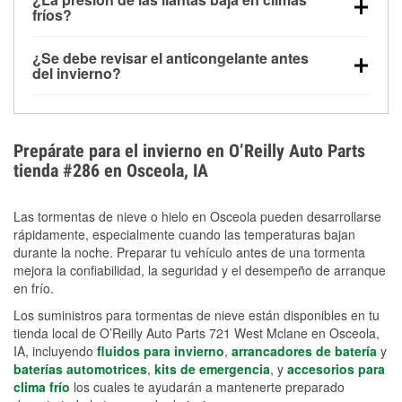
la congelación y ayuda a disolver la sal y la nieve
arranque.
fríos?
derretida en la carretera para mejorar la visibilidad.
Sí. La presión de las llantas normalmente disminuye
¿Se debe revisar el anticongelante antes
alrededor de 1 PSI por cada 10 °F que baja la
del invierno?
temperatura. Puedes obtener más información sobre
Sí. Una mezcla adecuada del anticongelante protege
la baja presión en invierno en nuestro artículo.
el motor contra la congelación, las grietas internas y
el sobrecalentamiento en condiciones de frío
Prepárate para el invierno en O’Reilly Auto Parts
extremo. Aprende cómo comprobar la protección
tienda #286 en Osceola, IA
anticongelante en nuestra sección How-To.
Las tormentas de nieve o hielo en Osceola pueden desarrollarse
rápidamente, especialmente cuando las temperaturas bajan
durante la noche. Preparar tu vehículo antes de una tormenta
mejora la confiabilidad, la seguridad y el desempeño de arranque
en frío.
Los suministros para tormentas de nieve están disponibles en tu
tienda local de O’Reilly Auto Parts 721 West Mclane en Osceola,
IA, incluyendo
fluidos para invierno
,
arrancadores de batería
y
baterías automotrices
,
kits de emergencia
, y
accesorios para
clima frío
los cuales te ayudarán a mantenerte preparado