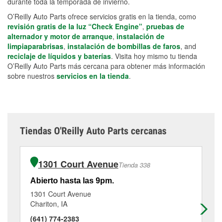
durante toda la temporada de invierno.
O’Reilly Auto Parts ofrece servicios gratis en la tienda, como
revisión gratis de la luz “Check Engine”
,
pruebas de
alternador y motor de arranque
,
instalación de
limpiaparabrisas
,
instalación de bombillas de faros
, and
reciclaje de líquidos y baterías
. Visita hoy mismo tu tienda
O’Reilly Auto Parts más cercana para obtener más información
sobre nuestros
servicios en la tienda
.
Tiendas O'Reilly Auto Parts cercanas
1301 Court Avenue
Tienda 338
Abierto hasta las 9pm.
Ab
1301 Court Avenue
20
Chariton, IA
Win
(641) 774-2383
(5