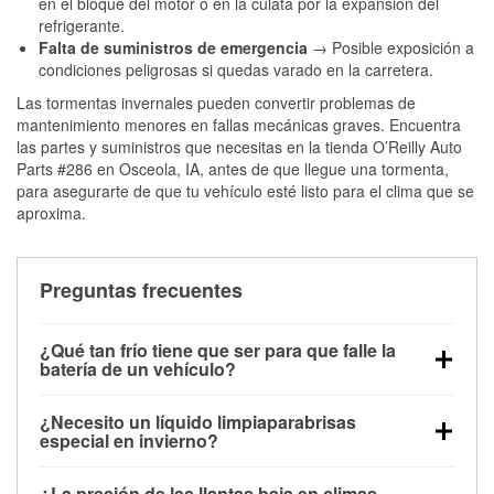
en el bloque del motor o en la culata por la expansión del
refrigerante.
Falta de suministros de emergencia
→ Posible exposición a
condiciones peligrosas si quedas varado en la carretera.
Las tormentas invernales pueden convertir problemas de
mantenimiento menores en fallas mecánicas graves. Encuentra
las partes y suministros que necesitas en la tienda O’Reilly Auto
Parts #286 en Osceola, IA, antes de que llegue una tormenta,
para asegurarte de que tu vehículo esté listo para el clima que se
aproxima.
Preguntas frecuentes
¿Qué tan frío tiene que ser para que falle la
batería de un vehículo?
La capacidad de la batería comienza a disminuir por
¿Necesito un líquido limpiaparabrisas
debajo de los 32 °F y puede perder hasta la mitad de
especial en invierno?
su potencia de arranque cerca de los 0 °F, lo que
Sí. El líquido limpiaparabrisas para invierno resiste
aumenta la probabilidad de que el vehículo no
¿La presión de las llantas baja en climas