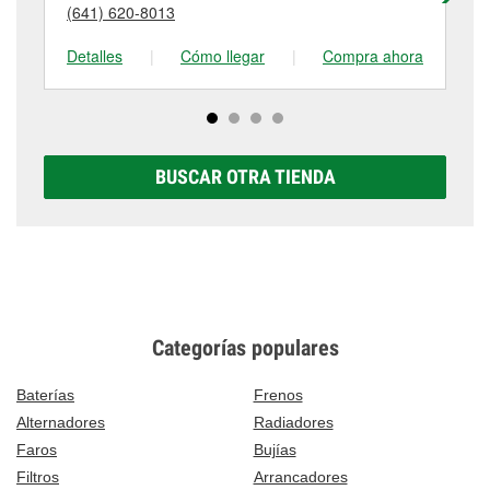
detalles, contáctanos al
(641) 672-1008
o visítanos
(641) 620-8013
(6
tienda #307 para obtener más información.
en 501 A Avenue West, Oskaloosa, IA.
Detalles
|
Cómo llegar
|
Compra ahora
De
BUSCAR OTRA TIENDA
Categorías populares
Baterías
Frenos
Alternadores
Radiadores
Faros
Bujías
Filtros
Arrancadores