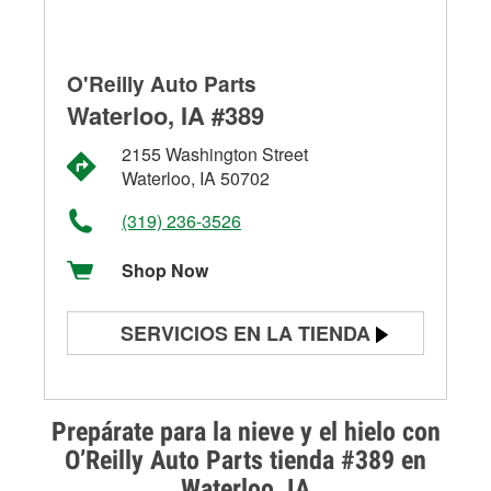
O'Reilly Auto Parts
Waterloo, IA #389
2155 Washington Street
Waterloo, IA 50702
(319) 236-3526
Shop Now
SERVICIOS EN LA TIENDA
Prueba de batería
Prueba de alternadores y
Prepárate para la nieve y el hielo con
arrancadores
O’Reilly Auto Parts tienda #389 en
Waterloo, IA