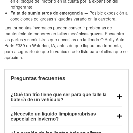
en el bloque del motor o en la culata por la expansión del
refrigerante.
Falta de suministros de emergencia
→ Posible exposición a
condiciones peligrosas si quedas varado en la carretera.
Las tormentas invernales pueden convertir problemas de
mantenimiento menores en fallas mecánicas graves. Encuentra
las partes y suministros que necesitas en la tienda O’Reilly Auto
Parts #389 en Waterloo, IA, antes de que llegue una tormenta,
para asegurarte de que tu vehículo esté listo para el clima que se
aproxima.
Preguntas frecuentes
¿Qué tan frío tiene que ser para que falle la
batería de un vehículo?
La capacidad de la batería comienza a disminuir por
¿Necesito un líquido limpiaparabrisas
debajo de los 32 °F y puede perder hasta la mitad de
especial en invierno?
su potencia de arranque cerca de los 0 °F, lo que
Sí. El líquido limpiaparabrisas para invierno resiste
aumenta la probabilidad de que el vehículo no
¿La presión de las llantas baja en climas