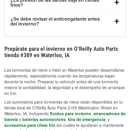
la congelación y ayuda a disolver la sal y la nieve
arranque.
fríos?
derretida en la carretera para mejorar la visibilidad.
Sí. La presión de las llantas normalmente disminuye
¿Se debe revisar el anticongelante antes
alrededor de 1 PSI por cada 10 °F que baja la
del invierno?
temperatura. Puedes obtener más información sobre
Sí. Una mezcla adecuada del anticongelante protege
la baja presión en invierno en nuestro artículo.
el motor contra la congelación, las grietas internas y
el sobrecalentamiento en condiciones de frío
Prepárate para el invierno en O’Reilly Auto Parts
extremo. Aprende cómo comprobar la protección
tienda #389 en Waterloo, IA
anticongelante en nuestra sección How-To.
Las tormentas de nieve o hielo en Waterloo pueden desarrollarse
rápidamente, especialmente cuando las temperaturas bajan
durante la noche. Preparar tu vehículo antes de una tormenta
mejora la confiabilidad, la seguridad y el desempeño de arranque
en frío.
Los suministros para tormentas de nieve están disponibles en tu
tienda local de O’Reilly Auto Parts 2155 Washington Street en
Waterloo, IA, incluyendo
fluidos para invierno
,
arrancadores de
batería
y
baterías automotrices
,
kits de emergencia
, y
accesorios para clima frío
los cuales te ayudarán a mantenerte