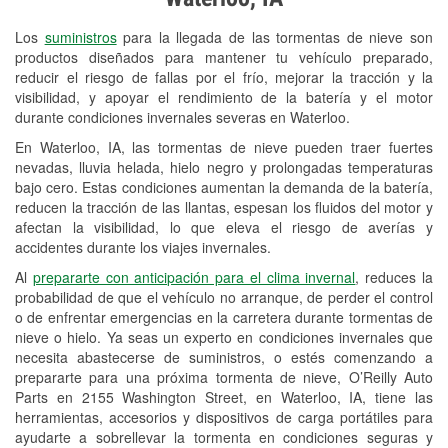
Revisión de la luz "Check Engine"
Los
suministros
para la llegada de las tormentas de nieve son
Reciclaje de baterías y aceite
productos diseñados para mantener tu vehículo preparado,
reducir el riesgo de fallas por el frío, mejorar la tracción y la
Instalación de bombillas de faros
visibilidad, y apoyar el rendimiento de la batería y el motor
Instalación de limpiaparabrisas
durante condiciones invernales severas en Waterloo.
En Waterloo, IA, las tormentas de nieve pueden traer fuertes
Programa de Préstamo de
nevadas, lluvia helada, hielo negro y prolongadas temperaturas
Herramientas
bajo cero. Estas condiciones aumentan la demanda de la batería,
reducen la tracción de las llantas, espesan los fluidos del motor y
Mezcla de pinturas
afectan la visibilidad, lo que eleva el riesgo de averías y
accidentes durante los viajes invernales.
Rectificación de tambores y discos de
Al
prepararte con anticipación para el clima invernal
, reduces la
freno
probabilidad de que el vehículo no arranque, de perder el control
o de enfrentar emergencias en la carretera durante tormentas de
Snowstorm Supplies
nieve o hielo. Ya seas un experto en condiciones invernales que
necesita abastecerse de suministros, o estés comenzando a
Tornado Supplies
prepararte para una próxima tormenta de nieve, O’Reilly Auto
Conoce más
Parts en 2155 Washington Street, en Waterloo, IA, tiene las
herramientas, accesorios y dispositivos de carga portátiles para
ayudarte a sobrellevar la tormenta en condiciones seguras y