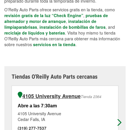
preparado durante toda la temporada de invierno.
O’Reilly Auto Parts ofrece servicios gratis en la tienda, como
revisión gratis de la luz “Check Engine”
,
pruebas de
alternador y motor de arranque
,
instalación de
limpiaparabrisas
,
instalación de bombillas de faros
, and
reciclaje de líquidos y baterías
. Visita hoy mismo tu tienda
O’Reilly Auto Parts más cercana para obtener más información
sobre nuestros
servicios en la tienda
.
Tiendas O'Reilly Auto Parts cercanas
4105 University Avenue
Tienda 2364
Abre a las 7:30am
Ab
4105 University Avenue
15
Cedar Falls, IA
Wa
(319) 277-7537
(3