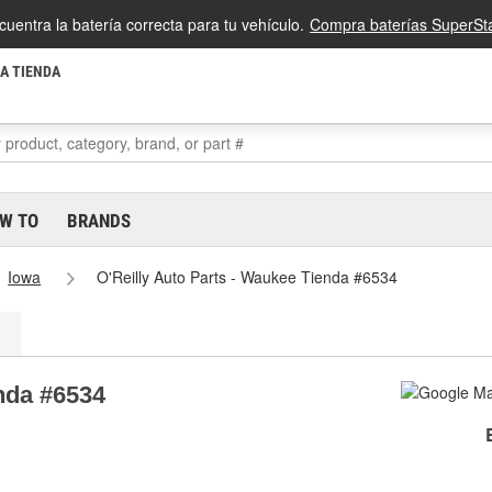
cuentra la batería correcta para tu vehículo.
Compra baterías SuperSta
LA TIENDA
W TO
BRANDS
Iowa
O'Reilly Auto Parts - Waukee Tienda #6534
enda #6534