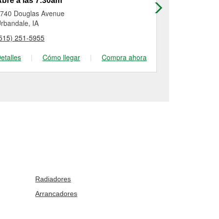
bre a las 7:30am
Abre a las
740 Douglas Avenue
220 First Stre
rbandale, IA
West Des Moi
515) 251-5955
(515) 277-24
etalles
|
Cómo llegar
|
Compra ahora
Detalles
|
Radiadores
Arrancadores