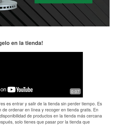
elo en la tienda!
Ashley Speights
Kelly Cattell
5 months ago
6 months ago
Caleb was awesome. He help me with
Update 2026: Ab
0:07
lb.
my headlights.
service like this d
f
My car battery di
es es entrar y salir de la tienda sin perder tiempo. Es
 me
alone with my todd
 de ordenar en línea y recoger en tienda gratis. En
dri
...
Read More
disponibilidad de productos en la tienda más cercana
espués, solo tienes que pasar por la tienda que