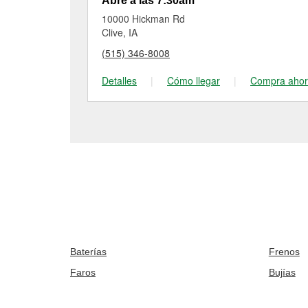
Abre a las 7:30am
10000 Hickman Rd
Clive, IA
(515) 346-8008
Detalles
|
Cómo llegar
|
Compra aho
Baterías
Frenos
Faros
Bujías