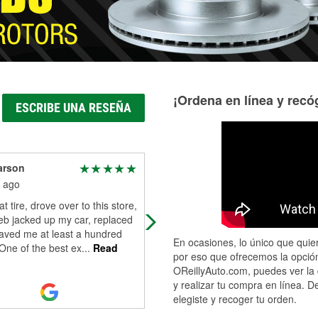
¡Ordena en línea y recóg
ESCRIBE UNA RESEÑA
arson
Dan Koch
 ago
5 months ago
lat tire, drove over to this store,
Top notch service. Needed a
eb jacked up my car, replaced
replacement low beam headlight bu
saved me at least a hundred
Technician looked up the model # o
En ocasiones, lo único que quier
 One of the best ex
...
Read
what I bought before and informed
por eso que ofrecemos la opción
that
...
Read More
OReillyAuto.com, puedes ver la 
y realizar tu compra en línea. D
elegiste y recoger tu orden.