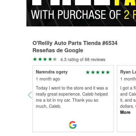
O'Reilly Auto Parts Tienda #6534
Reseñas de Google
4.3 rating of 88 reviews
Narendra ogety
Ryan L
1 month ago
1 month
Today I went to the store and it was a
I got a f
really great experience. Caleb helped
and Cal
me a lot in my car. Thank you so
it, and 
much, Caleb.
dollars.
More