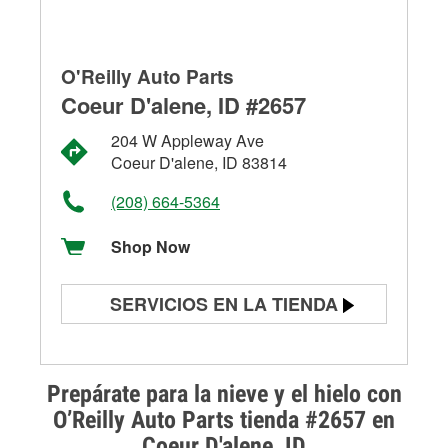
O'Reilly Auto Parts
Coeur D'alene, ID #2657
204 W Appleway Ave
Coeur D'alene, ID 83814
(208) 664-5364
Shop Now
SERVICIOS EN LA TIENDA
Prueba de batería
Prueba de alternadores y
Prepárate para la nieve y el hielo con
arrancadores
O’Reilly Auto Parts tienda #2657 en
Coeur D'alene, ID