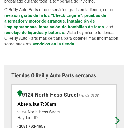
preparado durante toda la temporada de invierno.
O’Reilly Auto Parts ofrece servicios gratis en la tienda, como
revisión gratis de la luz “Check Engine”
,
pruebas de
alternador y motor de arranque
,
instalación de
limpiaparabrisas
,
instalación de bombillas de faros
, and
reciclaje de líquidos y baterías
. Visita hoy mismo tu tienda
O’Reilly Auto Parts más cercana para obtener más información
sobre nuestros
servicios en la tienda
.
Tiendas O'Reilly Auto Parts cercanas
9124 North Hess Street
Tienda 3182
Abre a las 7:30am
Ab
9124 North Hess Street
16
Hayden, ID
Pos
(208) 762-4657
(2