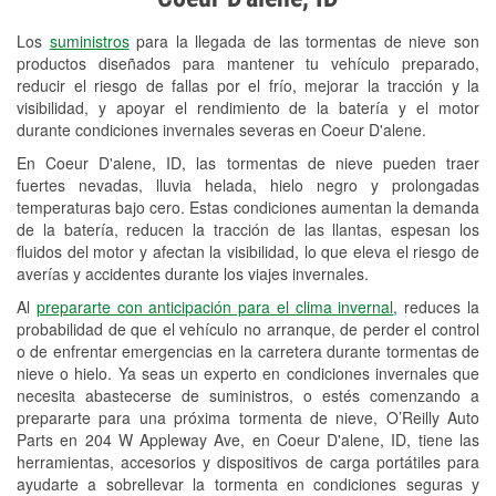
Revisión de la luz "Check Engine"
Los
suministros
para la llegada de las tormentas de nieve son
Reciclaje de baterías y aceite
productos diseñados para mantener tu vehículo preparado,
reducir el riesgo de fallas por el frío, mejorar la tracción y la
Instalación de bombillas de faros
visibilidad, y apoyar el rendimiento de la batería y el motor
Instalación de limpiaparabrisas
durante condiciones invernales severas en Coeur D'alene.
En Coeur D'alene, ID, las tormentas de nieve pueden traer
Programa de Préstamo de
fuertes nevadas, lluvia helada, hielo negro y prolongadas
Herramientas
temperaturas bajo cero. Estas condiciones aumentan la demanda
de la batería, reducen la tracción de las llantas, espesan los
Rectificación de tambores y discos de
fluidos del motor y afectan la visibilidad, lo que eleva el riesgo de
freno
averías y accidentes durante los viajes invernales.
Al
prepararte con anticipación para el clima invernal
, reduces la
Snowstorm Supplies
probabilidad de que el vehículo no arranque, de perder el control
o de enfrentar emergencias en la carretera durante tormentas de
Conoce más
nieve o hielo. Ya seas un experto en condiciones invernales que
necesita abastecerse de suministros, o estés comenzando a
prepararte para una próxima tormenta de nieve, O’Reilly Auto
Parts en 204 W Appleway Ave, en Coeur D'alene, ID, tiene las
herramientas, accesorios y dispositivos de carga portátiles para
ayudarte a sobrellevar la tormenta en condiciones seguras y