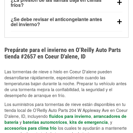
la congelación y ayuda a disolver la sal y la nieve
arranque.
fríos?
derretida en la carretera para mejorar la visibilidad.
Sí. La presión de las llantas normalmente disminuye
¿Se debe revisar el anticongelante antes
alrededor de 1 PSI por cada 10 °F que baja la
del invierno?
temperatura. Puedes obtener más información sobre
Sí. Una mezcla adecuada del anticongelante protege
la baja presión en invierno en nuestro artículo.
el motor contra la congelación, las grietas internas y
el sobrecalentamiento en condiciones de frío
Prepárate para el invierno en O’Reilly Auto Parts
extremo. Aprende cómo comprobar la protección
tienda #2657 en Coeur D'alene, ID
anticongelante en nuestra sección How-To.
Las tormentas de nieve o hielo en Coeur D'alene pueden
desarrollarse rápidamente, especialmente cuando las
temperaturas bajan durante la noche. Preparar tu vehículo antes
de una tormenta mejora la confiabilidad, la seguridad y el
desempeño de arranque en frío.
Los suministros para tormentas de nieve están disponibles en tu
tienda local de O’Reilly Auto Parts 204 W Appleway Ave en Coeur
D'alene, ID, incluyendo
fluidos para invierno
,
arrancadores de
batería
y
baterías automotrices
,
kits de emergencia
, y
accesorios para clima frío
los cuales te ayudarán a mantenerte