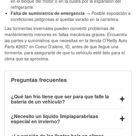
en el bloque del motor o en la culata por la expansión del
refrigerante.
Falta de suministros de emergencia
→ Posible exposición a
condiciones peligrosas si quedas varado en la carretera.
Las tormentas invernales pueden convertir problemas de
mantenimiento menores en fallas mecánicas graves. Encuentra
las partes y suministros que necesitas en la tienda O’Reilly Auto
Parts #2657 en Coeur D'alene, ID, antes de que llegue una
tormenta, para asegurarte de que tu vehículo esté listo para el
clima que se aproxima.
Preguntas frecuentes
¿Qué tan frío tiene que ser para que falle la
batería de un vehículo?
La capacidad de la batería comienza a disminuir por
¿Necesito un líquido limpiaparabrisas
debajo de los 32 °F y puede perder hasta la mitad de
especial en invierno?
su potencia de arranque cerca de los 0 °F, lo que
Sí. El líquido limpiaparabrisas para invierno resiste
aumenta la probabilidad de que el vehículo no
¿La presión de las llantas baja en climas