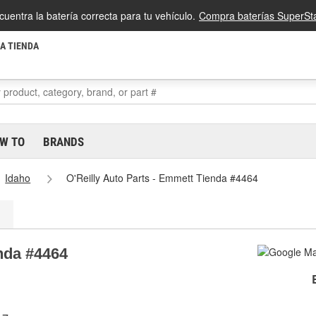
cuentra la batería correcta para tu vehículo.
Compra baterías SuperSta
LA TIENDA
W TO
BRANDS
Idaho
O'Reilly Auto Parts - Emmett Tienda #4464
enda #4464