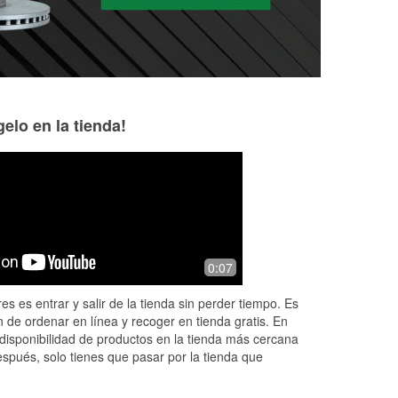
elo en la tienda!
Dennis Herron
GM
7 months ago
7 months ago
y
Super helpful, friendly and
Stopped in for a q
0:07
p
knowledgeable staff. Helped me find
reading and headl
what I needed at a great price!
helped by Jordan.
es es entrar y salir de la tienda sin perder tiempo. Es
extremely helpful!
 de ordenar en línea y recoger en tienda gratis. En
wa
...
Read More
disponibilidad de productos en la tienda más cercana
espués, solo tienes que pasar por la tienda que