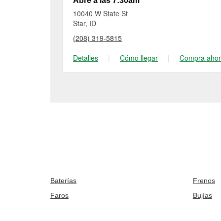
Abre a las 7:30am
10040 W State St
Star, ID
(208) 319-5815
Detalles
|
Cómo llegar
|
Compra aho
Baterías
Frenos
Faros
Bujías