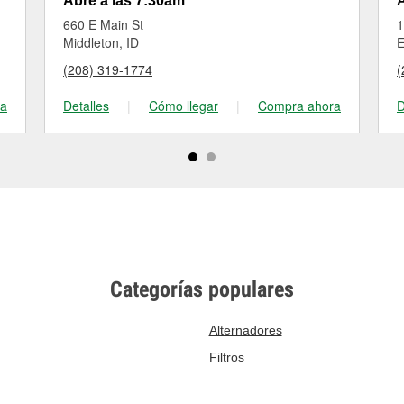
Abre a las 7:30am
A
660 E Main St
1
Middleton, ID
E
(208) 319-1774
(
ra
Detalles
|
Cómo llegar
|
Compra ahora
D
Categorías populares
Alternadores
Filtros