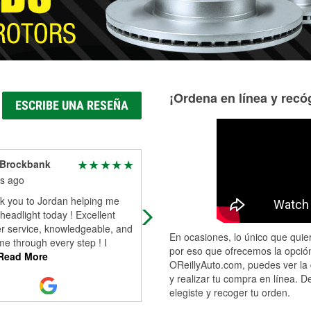
¡Ordena en línea y recóg
ESCRIBE UNA RESEÑA
 Brockbank
Jesse Slaughter
s ago
7 months ago
nk you to Jordan helping me
Great customer service and usuall
headlight today ! Excellent
has all the parts I need. They put u
r service, knowledgeable, and
with my shenanigans so I'll keep
En ocasiones, lo único que quier
e through every step ! I
coming back.
por eso que ofrecemos la opción
Read More
OReillyAuto.com, puedes ver la 
y realizar tu compra en línea. D
elegiste y recoger tu orden.