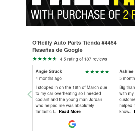
O'Reilly Auto Parts Tienda #4464
Reseñas de Google
4.5 rating of 187 reviews
Angie Struck
Ashlee
4 months ago
5 month
I stopped in on the 16th of March due
Big tha
to my car overheating so I needed
with my 
coolant and the young man Jordan
custome
who helped me was absolutely
helped m
fantastic I
...
Read More
know
...