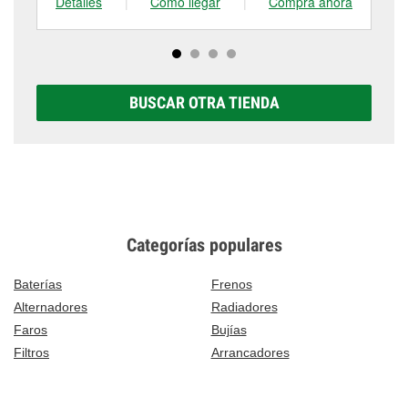
Detalles
|
Cómo llegar
|
Compra ahora
De
BUSCAR OTRA TIENDA
Categorías populares
Baterías
Frenos
Alternadores
Radiadores
Faros
Bujías
Filtros
Arrancadores