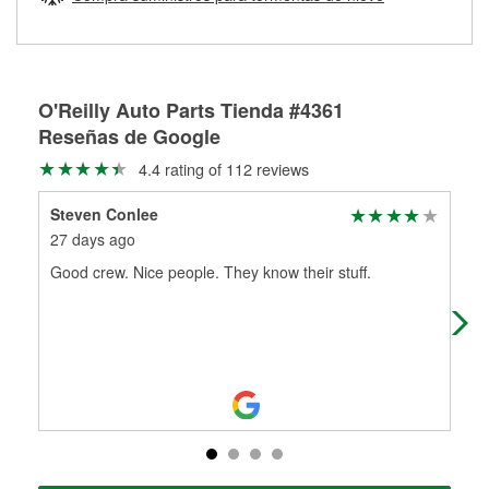
Más información sobre el Programa de Préstamo de
ser rectificados con seguridad. Si tus tambores o discos no
Herramientas de O'Reilly
pueden ser reutilizados, podemos ayudarte a encontrar las
partes de reemplazo correctas para tu reparación.
Rectificación de tambores y discos de freno
O'Reilly Auto Parts Tienda #4361
Reseñas de Google
4.4 rating of 112 reviews
Steven Conlee
Sco
27 days ago
1 m
Good crew. Nice people. They know their stuff.
ste
get