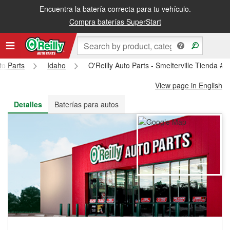
Encuentra la batería correcta para tu vehículo.
Recibe tu orden gratis al día siguiente o recógela en la tienda
Compra baterías SuperStart
to Parts
Idaho
O'Reilly Auto Parts - Smelterville Tienda #
View page in English
Detalles
Baterías para autos