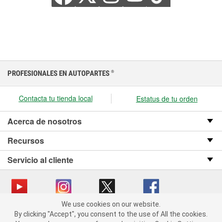
PROFESIONALES EN AUTOPARTES
®
Contacta tu tienda local
Estatus de tu orden
Acerca de nosotros
Recursos
Servicio al cliente
We use cookies on our website.
We use cookies on our website. By clicking "Accept", you consent
Copyright © 2008-2026 O’Reilly Auto Parts v OST_3.2.0.0.729 (3) cv1361
By clicking "Accept", you consent to the use of All the cookies.
to the use of All the cookies.
catalog_main