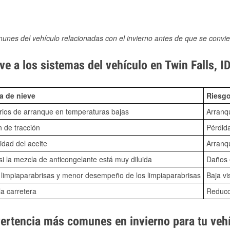
munes del vehículo relacionadas con el invierno antes de que se convie
e a los sistemas del vehículo en Twin Falls, I
a de nieve
Riesgo
ios de arranque en temperaturas bajas
Arranq
n de tracción
Pérdida
idad del aceite
Arranqu
i la mezcla de anticongelante está muy diluida
Daños e
o limpiaparabrisas y menor desempeño de los limpiaparabrisas
Baja vi
la carretera
Reducci
vertencia más comunes en invierno para tu veh