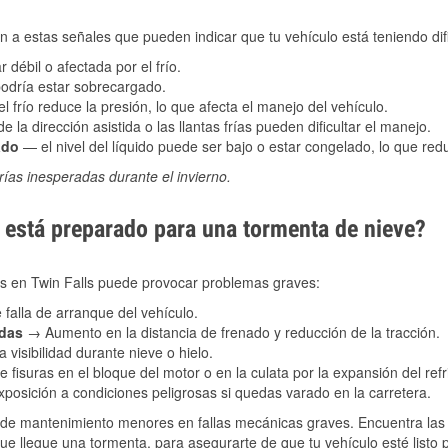
 a estas señales que pueden indicar que tu vehículo está teniendo difi
 débil o afectada por el frío.
podría estar sobrecargado.
l frío reduce la presión, lo que afecta el manejo del vehículo.
e la dirección asistida o las llantas frías pueden dificultar el manejo.
ado
— el nivel del líquido puede ser bajo o estar congelado, lo que reduc
ías inesperadas durante el invierno.
está preparado para una tormenta de nieve?
les en Twin Falls puede provocar problemas graves:
 falla de arranque del vehículo.
adas
→ Aumento en la distancia de frenado y reducción de la tracción.
 visibilidad durante nieve o hielo.
 fisuras en el bloque del motor o en la culata por la expansión del refr
posición a condiciones peligrosas si quedas varado en la carretera.
de mantenimiento menores en fallas mecánicas graves. Encuentra las p
que llegue una tormenta, para asegurarte de que tu vehículo esté listo 