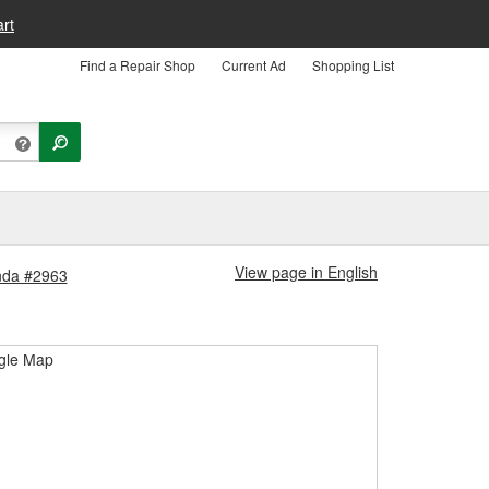
rt
Find a Repair Shop
Current Ad
Shopping List
View page in English
enda #2963