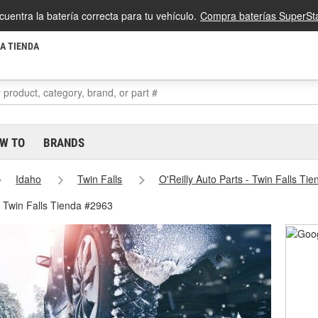
cuentra la batería correcta para tu vehículo.
Compra baterías SuperSta
LA TIENDA
W TO
BRANDS
Idaho
Twin Falls
O'Reilly Auto Parts - Twin Falls Ti
- Twin Falls Tienda #2963