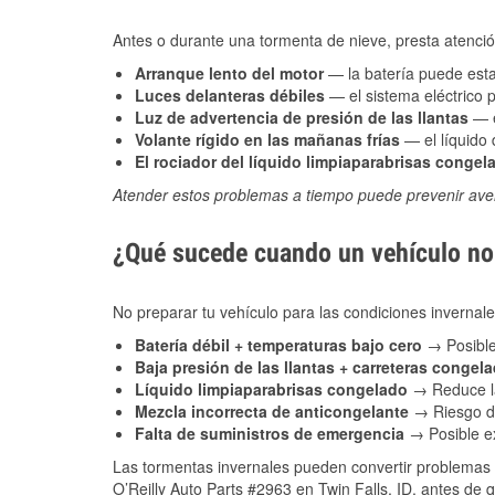
Antes o durante una tormenta de nieve, presta atención
Arranque lento del motor
— la batería puede estar
Luces delanteras débiles
— el sistema eléctrico 
Luz de advertencia de presión de las llantas
— e
Volante rígido en las mañanas frías
— el líquido d
El rociador del líquido limpiaparabrisas congel
Atender estos problemas a tiempo puede prevenir aver
¿Qué sucede cuando un vehículo no 
No preparar tu vehículo para las condiciones inverna
Batería débil + temperaturas bajo cero
→ Posible
Baja presión de las llantas + carreteras congel
Líquido limpiaparabrisas congelado
→ Reduce la
Mezcla incorrecta de anticongelante
→ Riesgo de
Falta de suministros de emergencia
→ Posible ex
Las tormentas invernales pueden convertir problemas 
O’Reilly Auto Parts #2963 en Twin Falls, ID, antes de 