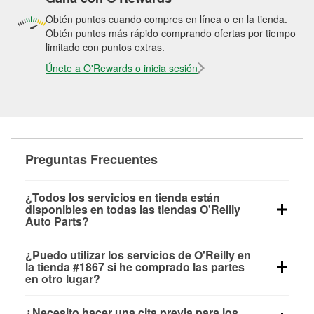
Obtén puntos cuando compres en línea o en la tienda.
Obtén puntos más rápido comprando ofertas por tiempo
limitado con puntos extras.
Únete a O'Rewards o inicia sesión
Preguntas Frecuentes
¿Todos los servicios en tienda están
disponibles en todas las tiendas O'Reilly
Auto Parts?
Todos los servicios gratuitos de tienda, incluyendo
¿Puedo utilizar los servicios de O'Reilly en
las pruebas de batería, pruebas de alternador y
la tienda #1867 si he comprado las partes
motor de arranque, revisión de la luz “Check Engine”
en otro lugar?
con O'Reilly VeriScan® e instalación de
Puedes solicitar la mayoría de los servicios en tienda
limpiaparabrisas o bombillas, están disponibles en
¿Necesito hacer una cita previa para los