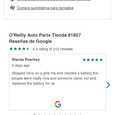
Más información sobre el Programa de Préstamo de
ser rectificados con seguridad. Si tus tambores o discos no
Herramientas de O'Reilly
pueden ser reutilizados, podemos ayudarte a encontrar las
Compra suministros para tornados
partes de reemplazo correctas para tu reparación.
Rectificación de tambores y discos de freno
O'Reilly Auto Parts Tienda #1867
Reseñas de Google
4.3 rating of 212 reviews
Wanda Peachey
Ra
5 days ago
22 
Stopped here on a girls trip and needed a battery,the
Gre
people were really nice and someone came out and
replaced the battery for us