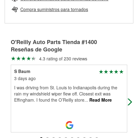
Más información sobre el Programa de Préstamo de
ser rectificados con seguridad. Si tus tambores o discos no
Herramientas de O'Reilly
pueden ser reutilizados, podemos ayudarte a encontrar las
Compra suministros para tornados
partes de reemplazo correctas para tu reparación.
Rectificación de tambores y discos de freno
O'Reilly Auto Parts Tienda #1400
Reseñas de Google
4.3 rating of 230 reviews
S Baum
Don
3 days ago
15 
I was driving from St. Louis to Indianapolis during the
The
rain my windshield wiper flew off. Closest exit was
Effingham. I found the O’Reilly store
...
Read More