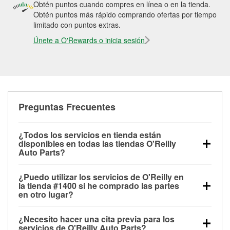
Obtén puntos cuando compres en línea o en la tienda.
Obtén puntos más rápido comprando ofertas por tiempo
limitado con puntos extras.
Únete a O'Rewards o inicia sesión
Preguntas Frecuentes
¿Todos los servicios en tienda están
disponibles en todas las tiendas O'Reilly
Auto Parts?
Todos los servicios gratuitos de tienda, incluyendo
¿Puedo utilizar los servicios de O'Reilly en
las pruebas de batería, pruebas de alternador y
la tienda #1400 si he comprado las partes
motor de arranque, revisión de la luz “Check Engine”
en otro lugar?
con O'Reilly VeriScan® e instalación de
Puedes solicitar la mayoría de los servicios en tienda
limpiaparabrisas o bombillas, están disponibles en
¿Necesito hacer una cita previa para los
de O'Reilly Auto Parts que estén disponibles en la
todas las tiendas O'Reilly Auto Parts. La tienda
servicios de O'Reilly Auto Parts?