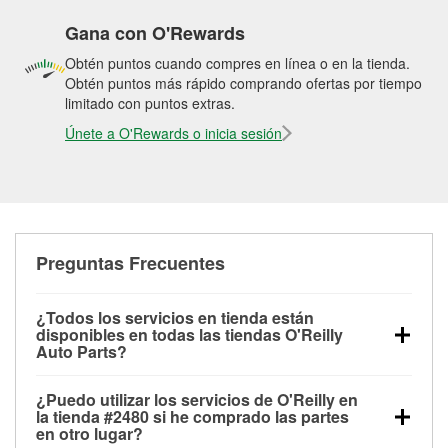
Gana con O'Rewards
Obtén puntos cuando compres en línea o en la tienda.
Obtén puntos más rápido comprando ofertas por tiempo
limitado con puntos extras.
Únete a O'Rewards o inicia sesión
Preguntas Frecuentes
¿Todos los servicios en tienda están
disponibles en todas las tiendas O'Reilly
Auto Parts?
Todos los servicios gratuitos de tienda, incluyendo
¿Puedo utilizar los servicios de O'Reilly en
las pruebas de batería, pruebas de alternador y
la tienda #2480 si he comprado las partes
motor de arranque, revisión de la luz “Check Engine”
en otro lugar?