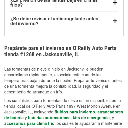
la congelación y ayuda a disolver la sal y la nieve
arranque.
fríos?
derretida en la carretera para mejorar la visibilidad.
Sí. La presión de las llantas normalmente disminuye
¿Se debe revisar el anticongelante antes
alrededor de 1 PSI por cada 10 °F que baja la
del invierno?
temperatura. Puedes obtener más información sobre
Sí. Una mezcla adecuada del anticongelante protege
la baja presión en invierno en nuestro artículo.
el motor contra la congelación, las grietas internas y
el sobrecalentamiento en condiciones de frío
Prepárate para el invierno en O’Reilly Auto Parts
extremo. Aprende cómo comprobar la protección
tienda #1268 en Jacksonville, IL
anticongelante en nuestra sección How-To.
Las tormentas de nieve o hielo en Jacksonville pueden
desarrollarse rápidamente, especialmente cuando las
temperaturas bajan durante la noche. Preparar tu vehículo antes
de una tormenta mejora la confiabilidad, la seguridad y el
desempeño de arranque en frío.
Los suministros para tormentas de nieve están disponibles en tu
tienda local de O’Reilly Auto Parts 1697 West Morton Avenue en
Jacksonville, IL, incluyendo
fluidos para invierno
,
arrancadores
de batería
y
baterías automotrices
,
kits de emergencia
, y
accesorios para clima frío
los cuales te ayudarán a mantenerte