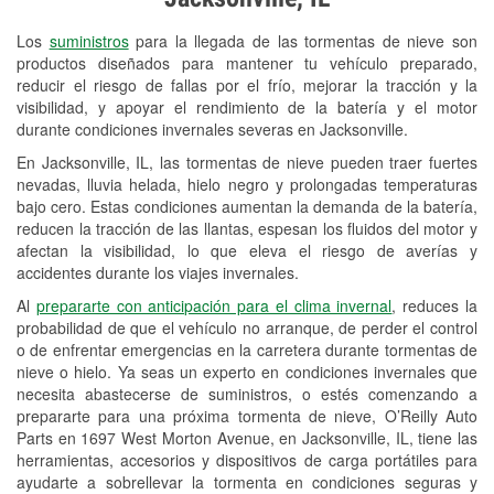
Revisión de la luz "Check Engine"
Los
suministros
para la llegada de las tormentas de nieve son
Reciclaje de baterías y aceite
productos diseñados para mantener tu vehículo preparado,
reducir el riesgo de fallas por el frío, mejorar la tracción y la
Instalación de bombillas de faros
visibilidad, y apoyar el rendimiento de la batería y el motor
Instalación de limpiaparabrisas
durante condiciones invernales severas en Jacksonville.
En Jacksonville, IL, las tormentas de nieve pueden traer fuertes
Programa de Préstamo de
nevadas, lluvia helada, hielo negro y prolongadas temperaturas
Herramientas
bajo cero. Estas condiciones aumentan la demanda de la batería,
reducen la tracción de las llantas, espesan los fluidos del motor y
Rectificación de tambores y discos de
afectan la visibilidad, lo que eleva el riesgo de averías y
freno
accidentes durante los viajes invernales.
Al
prepararte con anticipación para el clima invernal
, reduces la
Mangueras hidráulicas a la medida
probabilidad de que el vehículo no arranque, de perder el control
o de enfrentar emergencias en la carretera durante tormentas de
Snowstorm Supplies
nieve o hielo. Ya seas un experto en condiciones invernales que
necesita abastecerse de suministros, o estés comenzando a
Tornado Supplies
prepararte para una próxima tormenta de nieve, O’Reilly Auto
Conoce más
Parts en 1697 West Morton Avenue, en Jacksonville, IL, tiene las
herramientas, accesorios y dispositivos de carga portátiles para
ayudarte a sobrellevar la tormenta en condiciones seguras y