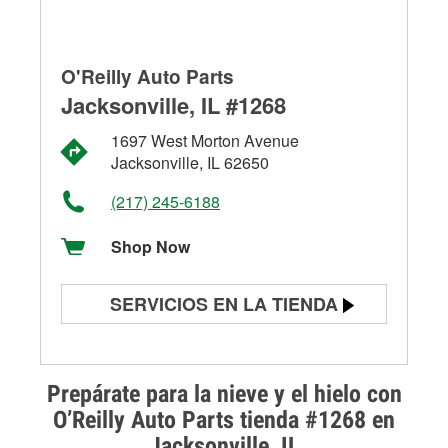
O'Reilly Auto Parts
Jacksonville, IL #1268
1697 West Morton Avenue
Jacksonville, IL 62650
(217) 245-6188
Shop Now
SERVICIOS EN LA TIENDA
Prueba de batería
Prueba de alternadores y
Prepárate para la nieve y el hielo con
arrancadores
O’Reilly Auto Parts tienda #1268 en
Jacksonville, IL