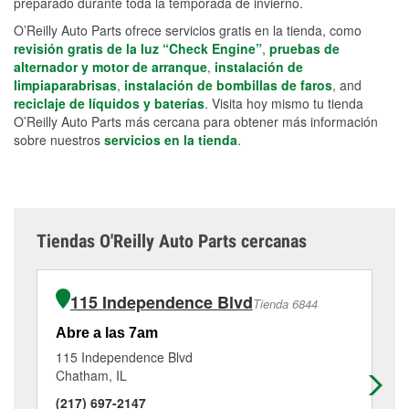
preparado durante toda la temporada de invierno.
O’Reilly Auto Parts ofrece servicios gratis en la tienda, como
revisión gratis de la luz “Check Engine”
,
pruebas de
alternador y motor de arranque
,
instalación de
limpiaparabrisas
,
instalación de bombillas de faros
, and
reciclaje de líquidos y baterías
. Visita hoy mismo tu tienda
O’Reilly Auto Parts más cercana para obtener más información
sobre nuestros
servicios en la tienda
.
Tiendas O'Reilly Auto Parts cercanas
115 Independence Blvd
Tienda 6844
Abre a las 7am
Ab
115 Independence Blvd
32
Chatham, IL
Pe
(217) 697-2147
(2