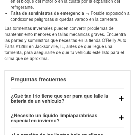
en el bloque del motor o en la culata por la expansión del
refrigerante.
Falta de suministros de emergencia
→ Posible exposición a
condiciones peligrosas si quedas varado en la carretera.
Las tormentas invernales pueden convertir problemas de
mantenimiento menores en fallas mecánicas graves. Encuentra
las partes y suministros que necesitas en la tienda O’Reilly Auto
Parts #1268 en Jacksonville, IL, antes de que llegue una
tormenta, para asegurarte de que tu vehículo esté listo para el
clima que se aproxima.
Preguntas frecuentes
¿Qué tan frío tiene que ser para que falle la
batería de un vehículo?
La capacidad de la batería comienza a disminuir por
¿Necesito un líquido limpiaparabrisas
debajo de los 32 °F y puede perder hasta la mitad de
especial en invierno?
su potencia de arranque cerca de los 0 °F, lo que
Sí. El líquido limpiaparabrisas para invierno resiste
aumenta la probabilidad de que el vehículo no
¿La presión de las llantas baja en climas