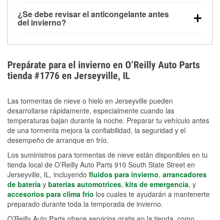
Sí. La presión de las llantas normalmente disminuye
¿Se debe revisar el anticongelante antes
alrededor de 1 PSI por cada 10 °F que baja la
del invierno?
temperatura. Puedes obtener más información sobre
Sí. Una mezcla adecuada del anticongelante protege
la baja presión en invierno en nuestro artículo.
el motor contra la congelación, las grietas internas y
el sobrecalentamiento en condiciones de frío
Prepárate para el invierno en O’Reilly Auto Parts
extremo. Aprende cómo comprobar la protección
tienda #1776 en Jerseyville, IL
anticongelante en nuestra sección How-To.
Las tormentas de nieve o hielo en Jerseyville pueden
desarrollarse rápidamente, especialmente cuando las
temperaturas bajan durante la noche. Preparar tu vehículo antes
de una tormenta mejora la confiabilidad, la seguridad y el
desempeño de arranque en frío.
Los suministros para tormentas de nieve están disponibles en tu
tienda local de O’Reilly Auto Parts 910 South State Street en
Jerseyville, IL, incluyendo
fluidos para invierno
,
arrancadores
de batería
y
baterías automotrices
,
kits de emergencia
, y
accesorios para clima frío
los cuales te ayudarán a mantenerte
preparado durante toda la temporada de invierno.
O’Reilly Auto Parts ofrece servicios gratis en la tienda, como