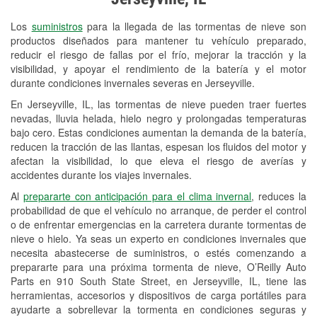
Revisión de la luz "Check Engine"
Los
suministros
para la llegada de las tormentas de nieve son
Reciclaje de baterías y aceite
productos diseñados para mantener tu vehículo preparado,
reducir el riesgo de fallas por el frío, mejorar la tracción y la
Instalación de bombillas de faros
visibilidad, y apoyar el rendimiento de la batería y el motor
Instalación de limpiaparabrisas
durante condiciones invernales severas en Jerseyville.
En Jerseyville, IL, las tormentas de nieve pueden traer fuertes
Programa de Préstamo de
nevadas, lluvia helada, hielo negro y prolongadas temperaturas
Herramientas
bajo cero. Estas condiciones aumentan la demanda de la batería,
reducen la tracción de las llantas, espesan los fluidos del motor y
Rectificación de tambores y discos de
afectan la visibilidad, lo que eleva el riesgo de averías y
freno
accidentes durante los viajes invernales.
Al
prepararte con anticipación para el clima invernal
, reduces la
Snowstorm Supplies
probabilidad de que el vehículo no arranque, de perder el control
o de enfrentar emergencias en la carretera durante tormentas de
Tornado Supplies
nieve o hielo. Ya seas un experto en condiciones invernales que
Conoce más
necesita abastecerse de suministros, o estés comenzando a
prepararte para una próxima tormenta de nieve, O’Reilly Auto
Parts en 910 South State Street, en Jerseyville, IL, tiene las
herramientas, accesorios y dispositivos de carga portátiles para
ayudarte a sobrellevar la tormenta en condiciones seguras y