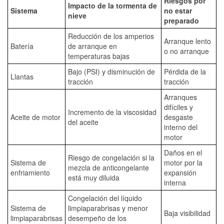
Riesgos por
Impacto de la tormenta de
Sistema
no estar
nieve
preparado
Reducción de los amperios
Arranque lento
Batería
de arranque en
o no arranque
temperaturas bajas
Bajo (PSI) y disminución de
Pérdida de la
Llantas
tracción
tracción
Arranques
difíciles y
Incremento de la viscosidad
Aceite de motor
desgaste
del aceite
interno del
motor
Daños en el
Riesgo de congelación si la
Sistema de
motor por la
mezcla de anticongelante
enfriamiento
expansión
está muy diluida
interna
Congelación del líquido
Sistema de
limpiaparabrisas y menor
Baja visibilidad
limpiaparabrisas
desempeño de los