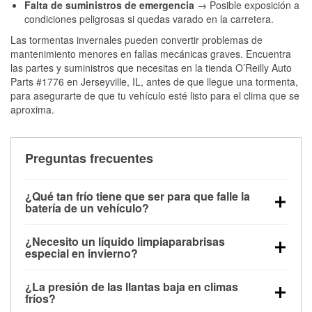
Falta de suministros de emergencia
→ Posible exposición a
condiciones peligrosas si quedas varado en la carretera.
Las tormentas invernales pueden convertir problemas de
mantenimiento menores en fallas mecánicas graves. Encuentra
las partes y suministros que necesitas en la tienda O’Reilly Auto
Parts #1776 en Jerseyville, IL, antes de que llegue una tormenta,
para asegurarte de que tu vehículo esté listo para el clima que se
aproxima.
Preguntas frecuentes
¿Qué tan frío tiene que ser para que falle la
batería de un vehículo?
La capacidad de la batería comienza a disminuir por
¿Necesito un líquido limpiaparabrisas
debajo de los 32 °F y puede perder hasta la mitad de
especial en invierno?
su potencia de arranque cerca de los 0 °F, lo que
Sí. El líquido limpiaparabrisas para invierno resiste
aumenta la probabilidad de que el vehículo no
¿La presión de las llantas baja en climas
la congelación y ayuda a disolver la sal y la nieve
arranque.
fríos?
derretida en la carretera para mejorar la visibilidad.