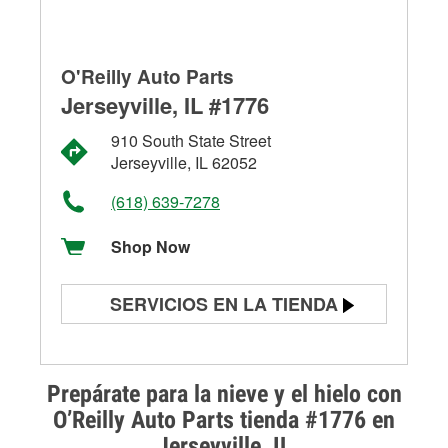
O'Reilly Auto Parts
Jerseyville, IL #1776
910 South State Street
Jerseyville, IL 62052
(618) 639-7278
Shop Now
SERVICIOS EN LA TIENDA
Prueba de batería
Prueba de alternadores y
Prepárate para la nieve y el hielo con
arrancadores
O’Reilly Auto Parts tienda #1776 en
Jerseyville, IL