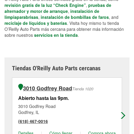
revisión gratis de la luz “Check Engine”
,
pruebas de
alternador y motor de arranque
,
instalación de
limpiaparabrisas
,
instalación de bombillas de faros
, and
reciclaje de líquidos y baterías
. Visita hoy mismo tu tienda
O’Reilly Auto Parts más cercana para obtener más información
sobre nuestros
servicios en la tienda
.
Tiendas O'Reilly Auto Parts cercanas
3010 Godfrey Road
Tienda 1020
Abierto hasta las 9pm.
Ab
3010 Godfrey Road
16
Godfrey, IL
Alt
(618) 467-0016
(6
Detalles
|
Cómo llegar
|
Compra ahora
De