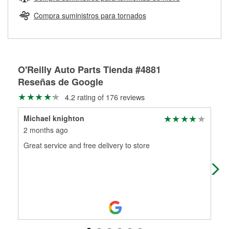
Más información sobre el Programa de Préstamo de
ser rectificados con seguridad. Si tus tambores o discos no
Herramientas de O'Reilly
pueden ser reutilizados, podemos ayudarte a encontrar las
Compra suministros para tornados
partes de reemplazo correctas para tu reparación.
Rectificación de tambores y discos de freno
O'Reilly Auto Parts Tienda #4881
Reseñas de Google
4.2 rating of 176 reviews
Michael knighton
Cur
2 months ago
3 m
Great service and free delivery to store
Ord
arr