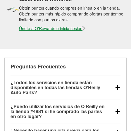
Obtén puntos cuando compres en línea o en la tienda.
Obtén puntos más rápido comprando ofertas por tiempo
limitado con puntos extras.
Únete a O'Rewards o inicia sesión
Preguntas Frecuentes
¿Todos los servicios en tienda están
disponibles en todas las tiendas O'Reilly
Auto Parts?
Todos los servicios gratuitos de tienda, incluyendo
¿Puedo utilizar los servicios de O'Reilly en
las pruebas de batería, pruebas de alternador y
la tienda #4881 si he comprado las partes
motor de arranque, revisión de la luz “Check Engine”
en otro lugar?
con O'Reilly VeriScan® e instalación de
Puedes solicitar la mayoría de los servicios en tienda
limpiaparabrisas o bombillas, están disponibles en
¿Necesito hacer una cita previa para los