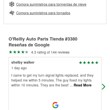
medirán tus tambores o discos para determinar si pueden
Compra suministros para tormentas de nieve
Más información sobre el Programa de Préstamo de
ser rectificados con seguridad. Si tus tambores o discos no
Herramientas de O'Reilly
pueden ser reutilizados, podemos ayudarte a encontrar las
Compra suministros para tornados
partes de reemplazo correctas para tu reparación.
Rectificación de tambores y discos de freno
O'Reilly Auto Parts Tienda #3380
Reseñas de Google
4.3 rating of 144 reviews
shelby walker
Ste
1 day ago
2 m
I came to get my turn signal lights replaced, and they
Nee
helped me within 5 minutes. The guy fixed my lights
app
within 10 minutes. They are the best!
...
Read More
cam