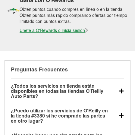
Gana con O'Rewards
Obtén puntos cuando compres en línea o en la tienda.
Obtén puntos más rápido comprando ofertas por tiempo
limitado con puntos extras.
Únete a O'Rewards o inicia sesión
Preguntas Frecuentes
¿Todos los servicios en tienda están
disponibles en todas las tiendas O'Reilly
Auto Parts?
Todos los servicios gratuitos de tienda, incluyendo
¿Puedo utilizar los servicios de O'Reilly en
las pruebas de batería, pruebas de alternador y
la tienda #3380 si he comprado las partes
motor de arranque, revisión de la luz “Check Engine”
en otro lugar?
con O'Reilly VeriScan® e instalación de
Puedes solicitar la mayoría de los servicios en tienda
limpiaparabrisas o bombillas, están disponibles en