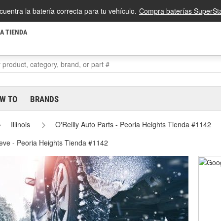
cuentra la batería correcta para tu vehículo.
Compra baterías SuperSta
LA TIENDA
W TO
BRANDS
Illinois
O'Reilly Auto Parts - Peoria Heights Tienda #1142
ieve - Peoria Heights Tienda #1142