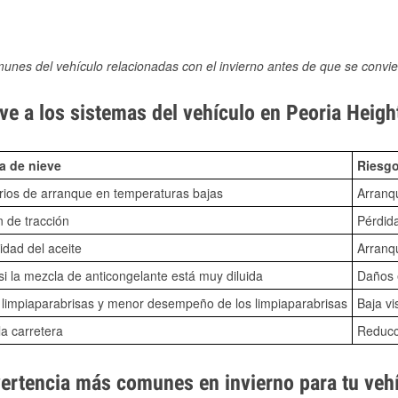
munes del vehículo relacionadas con el invierno antes de que se convie
e a los sistemas del vehículo en Peoria Height
a de nieve
Riesgo
ios de arranque en temperaturas bajas
Arranq
n de tracción
Pérdida
idad del aceite
Arranqu
i la mezcla de anticongelante está muy diluida
Daños e
o limpiaparabrisas y menor desempeño de los limpiaparabrisas
Baja vi
la carretera
Reducci
vertencia más comunes en invierno para tu veh