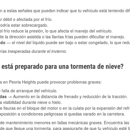
 a estas señales que pueden indicar que tu vehículo está teniendo difi
 débil o afectada por el frío.
podría estar sobrecargado.
l frío reduce la presión, lo que afecta el manejo del vehículo.
e la dirección asistida o las llantas frías pueden dificultar el manejo.
ado
— el nivel del líquido puede ser bajo o estar congelado, lo que reduc
ías inesperadas durante el invierno.
está preparado para una tormenta de nieve?
les en Peoria Heights puede provocar problemas graves:
 falla de arranque del vehículo.
adas
→ Aumento en la distancia de frenado y reducción de la tracción.
 visibilidad durante nieve o hielo.
 fisuras en el bloque del motor o en la culata por la expansión del refr
posición a condiciones peligrosas si quedas varado en la carretera.
de mantenimiento menores en fallas mecánicas graves. Encuentra las p
 de que llegue una tormenta, para asegurarte de que tu vehículo esté l