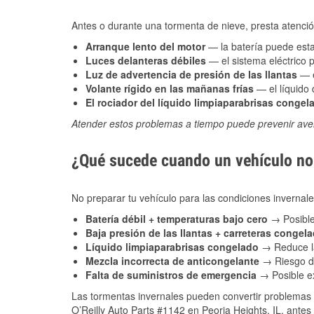
Antes o durante una tormenta de nieve, presta atención
Arranque lento del motor
— la batería puede estar
Luces delanteras débiles
— el sistema eléctrico 
Luz de advertencia de presión de las llantas
— e
Volante rígido en las mañanas frías
— el líquido d
El rociador del líquido limpiaparabrisas congel
Atender estos problemas a tiempo puede prevenir aver
¿Qué sucede cuando un vehículo no 
No preparar tu vehículo para las condiciones inverna
Batería débil + temperaturas bajo cero
→ Posible
Baja presión de las llantas + carreteras congel
Líquido limpiaparabrisas congelado
→ Reduce la
Mezcla incorrecta de anticongelante
→ Riesgo de
Falta de suministros de emergencia
→ Posible ex
Las tormentas invernales pueden convertir problemas 
O’Reilly Auto Parts #1142 en Peoria Heights, IL, antes