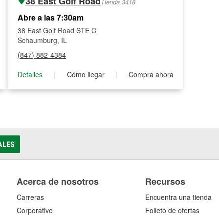
38 East Golf Road
Tienda 3418
Abre a las 7:30am
38 East Golf Road STE C
Schaumburg, IL
(847) 882-4384
Detalles
|
Cómo llegar
|
Compra ahora
ALES
Acerca de nosotros
Recursos
Carreras
Encuentra una tienda
Corporativo
Folleto de ofertas