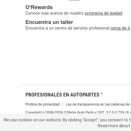
O'Rewards
Conoce más acerca de nuestro
programa de lealtad
.
Encuentra un taller
Encuentra a un centro de servicio profesional
cerca de ti
.
PROFESIONALES EN AUTOPARTES
®
Política de privacidad
Ley de transparencia en las cadenas de s
Copyright © 2008-2026 O’Reilly Auto Parts v OST_3.2.0.0.729 (3)
We use cookies on our website.
We use cookies on our website. By clicking "Accept", you consent to 
By clicking "Accept", you consent to t
Read more about 
abou