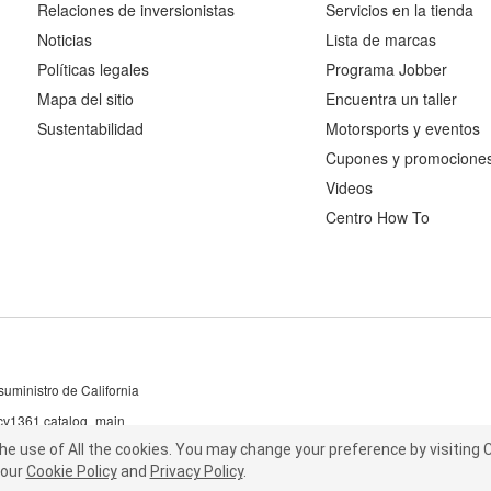
Relaciones de inversionistas
Servicios en la tienda
Noticias
Lista de marcas
Políticas legales
Programa Jobber
Mapa del sitio
Encuentra un taller
Sustentabilidad
Motorsports y eventos
Cupones y promocione
Videos
Centro How To
uministro de California
 cv1361 catalog_main
the use of All the cookies.
he use of All the cookies.
You may change your preference by visiting C
You may change your preference by visiting
our
t our
Cookie Policy
Cookie Policy
and
and
Privacy Policy
Privacy Policy
.
.