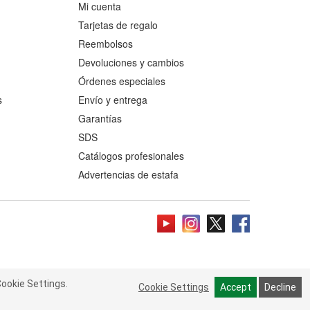
Mi cuenta
Tarjetas de regalo
Reembolsos
Devoluciones y cambios
Órdenes especiales
s
Envío y entrega
Garantías
SDS
Catálogos profesionales
Advertencias de estafa
ookie Settings.
 Cookie Settings.
Read more
Cookie Settings
Cookie Settings
Accept
Accept
Decline
Decline