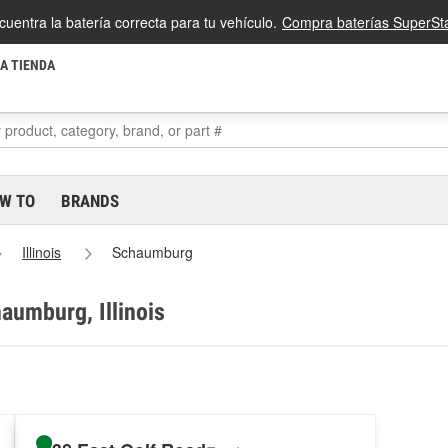
cuentra la batería correcta para tu vehículo.
Compra baterías SuperSta
LA TIENDA
W TO
BRANDS
Illinois
Schaumburg
aumburg, Illinois