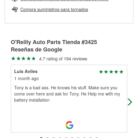
Más información sobre el Programa de Préstamo de
ser rectificados con seguridad. Si tus tambores o discos no
Herramientas de O'Reilly
pueden ser reutilizados, podemos ayudarte a encontrar las
Compra suministros para tornados
partes de reemplazo correctas para tu reparación.
Rectificación de tambores y discos de freno
O'Reilly Auto Parts Tienda #3425
Reseñas de Google
4.7 rating of 194 reviews
Luis Aviles
Mar
1 month ago
5 m
Tony is a bad ass. He knows his stuff. Make sure you
Ton
come over here and ask for Tony. He Help me with my
bat
battery installation
gre