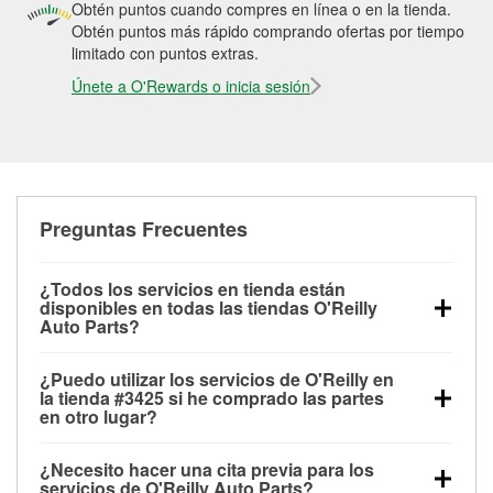
Obtén puntos cuando compres en línea o en la tienda.
Obtén puntos más rápido comprando ofertas por tiempo
limitado con puntos extras.
Únete a O'Rewards o inicia sesión
Preguntas Frecuentes
¿Todos los servicios en tienda están
disponibles en todas las tiendas O'Reilly
Auto Parts?
Todos los servicios gratuitos de tienda, incluyendo
¿Puedo utilizar los servicios de O'Reilly en
las pruebas de batería, pruebas de alternador y
la tienda #3425 si he comprado las partes
motor de arranque, revisión de la luz “Check Engine”
en otro lugar?
con O'Reilly VeriScan® e instalación de
Puedes solicitar la mayoría de los servicios en tienda
limpiaparabrisas o bombillas, están disponibles en
¿Necesito hacer una cita previa para los
de O'Reilly Auto Parts que estén disponibles en la
todas las tiendas O'Reilly Auto Parts. La tienda
servicios de O'Reilly Auto Parts?