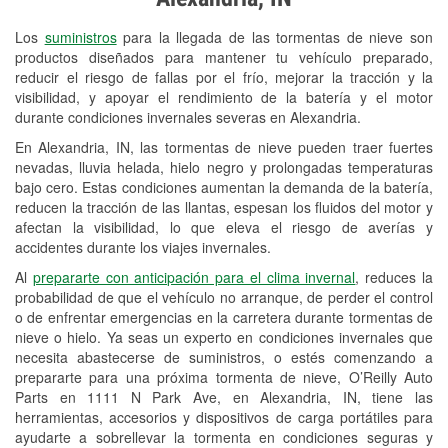
Revisión de la luz "Check Engine"
Los
suministros
para la llegada de las tormentas de nieve son
Reciclaje de baterías y aceite
productos diseñados para mantener tu vehículo preparado,
reducir el riesgo de fallas por el frío, mejorar la tracción y la
Instalación de bombillas de faros
visibilidad, y apoyar el rendimiento de la batería y el motor
Instalación de limpiaparabrisas
durante condiciones invernales severas en Alexandria.
En Alexandria, IN, las tormentas de nieve pueden traer fuertes
Programa de Préstamo de
nevadas, lluvia helada, hielo negro y prolongadas temperaturas
Herramientas
bajo cero. Estas condiciones aumentan la demanda de la batería,
reducen la tracción de las llantas, espesan los fluidos del motor y
Rectificación de tambores y discos de
afectan la visibilidad, lo que eleva el riesgo de averías y
freno
accidentes durante los viajes invernales.
Al
prepararte con anticipación para el clima invernal
, reduces la
Snowstorm Supplies
probabilidad de que el vehículo no arranque, de perder el control
o de enfrentar emergencias en la carretera durante tormentas de
Tornado Supplies
nieve o hielo. Ya seas un experto en condiciones invernales que
Conoce más
necesita abastecerse de suministros, o estés comenzando a
prepararte para una próxima tormenta de nieve, O’Reilly Auto
Parts en 1111 N Park Ave, en Alexandria, IN, tiene las
herramientas, accesorios y dispositivos de carga portátiles para
ayudarte a sobrellevar la tormenta en condiciones seguras y