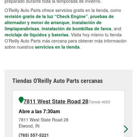
preparado durante toda la temporada de invierno.
O’Reilly Auto Parts ofrece servicios gratis en la tienda, como
revisión gratis de la luz “Check Engine”
,
pruebas de
alternador y motor de arranque
,
instalación de
limpiaparabrisas
,
instalación de bombillas de faros
, and
reciclaje de líquidos y baterías
. Visita hoy mismo tu tienda
O’Reilly Auto Parts más cercana para obtener más información
sobre nuestros
servicios en la tienda
.
Tiendas O'Reilly Auto Parts cercanas
7811 West State Road 28
Tienda 4653
Abre a las 7:30am
Ab
7811 West State Road 28
10
Elwood, IN
An
(765) 557-5221
(7