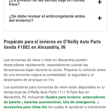
la congelación y ayuda a disolver la sal y la nieve
arranque.
fríos?
derretida en la carretera para mejorar la visibilidad.
Sí. La presión de las llantas normalmente disminuye
¿Se debe revisar el anticongelante antes
alrededor de 1 PSI por cada 10 °F que baja la
del invierno?
temperatura. Puedes obtener más información sobre
Sí. Una mezcla adecuada del anticongelante protege
la baja presión en invierno en nuestro artículo.
el motor contra la congelación, las grietas internas y
el sobrecalentamiento en condiciones de frío
Prepárate para el invierno en O’Reilly Auto Parts
extremo. Aprende cómo comprobar la protección
tienda #1882 en Alexandria, IN
anticongelante en nuestra sección How-To.
Las tormentas de nieve o hielo en Alexandria pueden
desarrollarse rápidamente, especialmente cuando las
temperaturas bajan durante la noche. Preparar tu vehículo antes
de una tormenta mejora la confiabilidad, la seguridad y el
desempeño de arranque en frío.
Los suministros para tormentas de nieve están disponibles en tu
tienda local de O’Reilly Auto Parts 1111 N Park Ave en
Alexandria, IN, incluyendo
fluidos para invierno
,
arrancadores
de batería
y
baterías automotrices
,
kits de emergencia
, y
accesorios para clima frío
los cuales te ayudarán a mantenerte