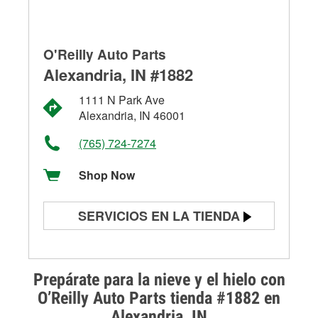
O'Reilly Auto Parts
Alexandria, IN #1882
1111 N Park Ave
Alexandria, IN 46001
(765) 724-7274
Shop Now
SERVICIOS EN LA TIENDA
Prueba de batería
Prueba de alternadores y
Prepárate para la nieve y el hielo con
arrancadores
O’Reilly Auto Parts tienda #1882 en
Alexandria, IN