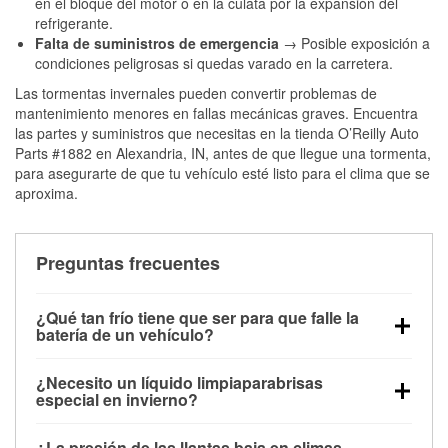
en el bloque del motor o en la culata por la expansión del
refrigerante.
Falta de suministros de emergencia
→ Posible exposición a
condiciones peligrosas si quedas varado en la carretera.
Las tormentas invernales pueden convertir problemas de
mantenimiento menores en fallas mecánicas graves. Encuentra
las partes y suministros que necesitas en la tienda O’Reilly Auto
Parts #1882 en Alexandria, IN, antes de que llegue una tormenta,
para asegurarte de que tu vehículo esté listo para el clima que se
aproxima.
Preguntas frecuentes
¿Qué tan frío tiene que ser para que falle la
batería de un vehículo?
La capacidad de la batería comienza a disminuir por
¿Necesito un líquido limpiaparabrisas
debajo de los 32 °F y puede perder hasta la mitad de
especial en invierno?
su potencia de arranque cerca de los 0 °F, lo que
Sí. El líquido limpiaparabrisas para invierno resiste
aumenta la probabilidad de que el vehículo no
¿La presión de las llantas baja en climas