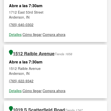
Abre a las 7:30am
1712 East 53rd Street
Anderson, IN
(765) 640-0302
Detalles
|
Cómo llegar
|
Compra ahora
1512 Raible Avenue
Tienda 1658
Abre a las 7:30am
1512 Raible Avenue
Anderson, IN
(765) 622-9342
Detalles
|
Cómo llegar
|
Compra ahora
1019 S Scatterfield Road
Tienda 1747