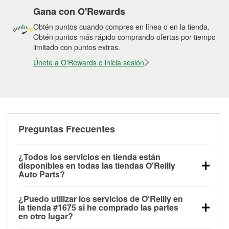
Gana con O'Rewards
Obtén puntos cuando compres en línea o en la tienda.
Obtén puntos más rápido comprando ofertas por tiempo
limitado con puntos extras.
Únete a O'Rewards o inicia sesión
Preguntas Frecuentes
¿Todos los servicios en tienda están
disponibles en todas las tiendas O'Reilly
Auto Parts?
Todos los servicios gratuitos de tienda, incluyendo
¿Puedo utilizar los servicios de O'Reilly en
las pruebas de batería, pruebas de alternador y
la tienda #1675 si he comprado las partes
motor de arranque, revisión de la luz “Check Engine”
en otro lugar?
con O'Reilly VeriScan® e instalación de