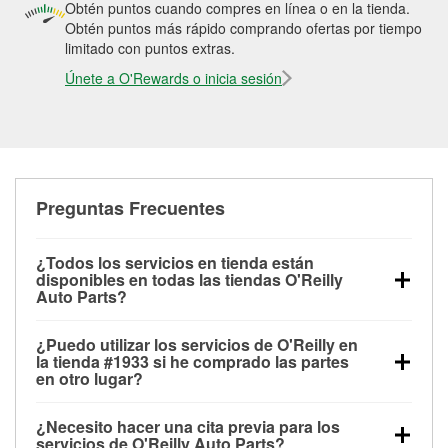
Obtén puntos cuando compres en línea o en la tienda.
Obtén puntos más rápido comprando ofertas por tiempo
limitado con puntos extras.
Únete a O'Rewards o inicia sesión
Preguntas Frecuentes
¿Todos los servicios en tienda están
disponibles en todas las tiendas O'Reilly
Auto Parts?
Todos los servicios gratuitos de tienda, incluyendo
¿Puedo utilizar los servicios de O'Reilly en
las pruebas de batería, pruebas de alternador y
la tienda #1933 si he comprado las partes
motor de arranque, revisión de la luz “Check Engine”
en otro lugar?
con O'Reilly VeriScan® e instalación de
Puedes solicitar la mayoría de los servicios en tienda
limpiaparabrisas o bombillas, están disponibles en
¿Necesito hacer una cita previa para los
de O'Reilly Auto Parts que estén disponibles en la
todas las tiendas O'Reilly Auto Parts. La tienda
servicios de O'Reilly Auto Parts?