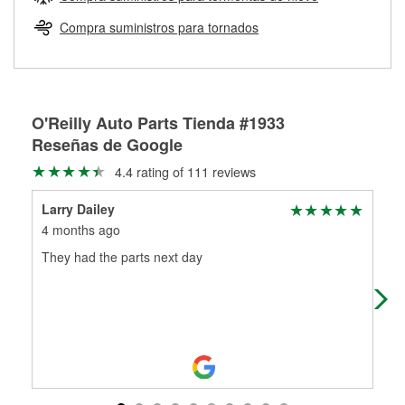
Más información sobre el Programa de Préstamo de
ser rectificados con seguridad. Si tus tambores o discos no
Herramientas de O'Reilly
pueden ser reutilizados, podemos ayudarte a encontrar las
Compra suministros para tornados
partes de reemplazo correctas para tu reparación.
Rectificación de tambores y discos de freno
O'Reilly Auto Parts Tienda #1933
Reseñas de Google
4.4 rating of 111 reviews
Larry Dailey
Jo
4 months ago
5 m
They had the parts next day
Alw