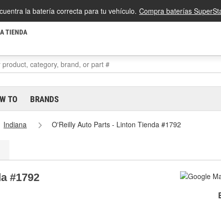
cuentra la batería correcta para tu vehículo.
Compra baterías SuperSta
LA TIENDA
W TO
BRANDS
Indiana
O'Reilly Auto Parts - Linton Tienda #1792
da #1792