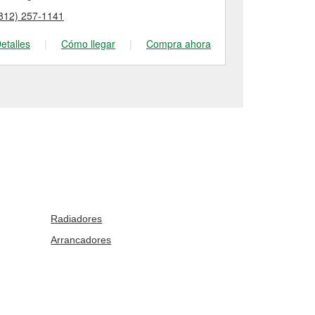
812) 257-1141
(812) 295-23
etalles
|
Cómo llegar
|
Compra ahora
Detalles
|
Radiadores
Arrancadores