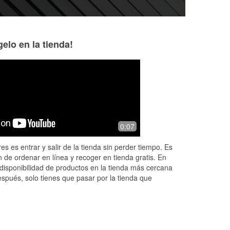
elo en la tienda!
El hefe
K. K.
9 months ago
11 months ago
jor
Love this store Crew is fantastic.
Jay was an absolu
0:07
d
Absolutely stellar management
Great attitude an
k
everything I needed
es es entrar y salir de la tienda sin perder tiempo. Es
back.
 de ordenar en línea y recoger en tienda gratis. En
disponibilidad de productos en la tienda más cercana
espués, solo tienes que pasar por la tienda que