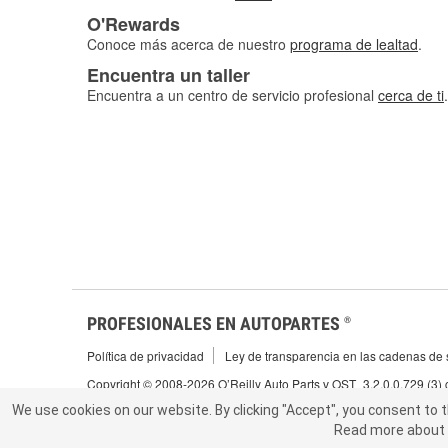
O'Rewards
Conoce más acerca de nuestro
programa de lealtad
.
Encuentra un taller
Encuentra a un centro de servicio profesional
cerca de ti
.
PROFESIONALES EN AUTOPARTES
®
Política de privacidad
Ley de transparencia en las cadenas de s
Copyright © 2008-2026 O’Reilly Auto Parts v OST_3.2.0.0.729 (3)
We use cookies on our website.
We use cookies on our website. By clicking "Accept", you consent to 
By clicking "Accept", you consent to t
Read more about 
abou