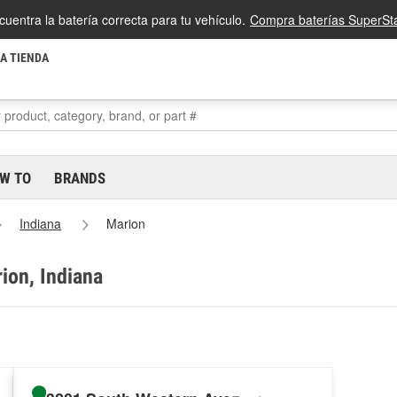
cuentra la batería correcta para tu vehículo.
Compra baterías SuperSta
LA TIENDA
W TO
BRANDS
Indiana
Marion
ion, Indiana