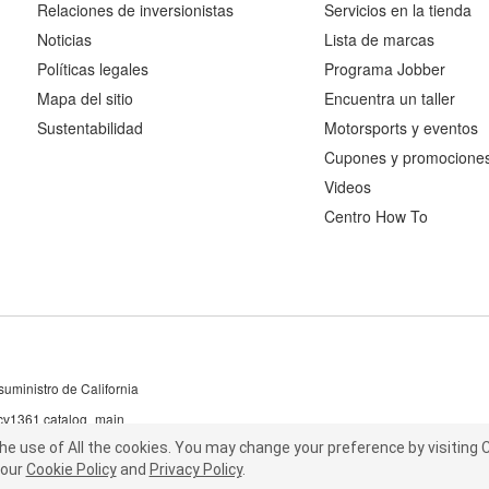
Relaciones de inversionistas
Servicios en la tienda
Noticias
Lista de marcas
Políticas legales
Programa Jobber
Mapa del sitio
Encuentra un taller
Sustentabilidad
Motorsports y eventos
Cupones y promocione
Videos
Centro How To
uministro de California
 cv1361 catalog_main
the use of All the cookies.
he use of All the cookies.
You may change your preference by visiting C
You may change your preference by visiting
our
t our
Cookie Policy
Cookie Policy
and
and
Privacy Policy
Privacy Policy
.
.