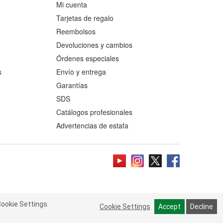
Mi cuenta
Tarjetas de regalo
Reembolsos
Devoluciones y cambios
Órdenes especiales
s
Envío y entrega
Garantías
SDS
Catálogos profesionales
Advertencias de estafa
ookie Settings.
 Cookie Settings.
Read more
Cookie Settings
Cookie Settings
Accept
Accept
Decline
Decline