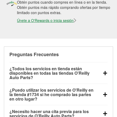
Obtén puntos cuando compres en línea o en la tienda.
Obtén puntos más rápido comprando ofertas por tiempo
limitado con puntos extras.
Únete a O'Rewards o inicia sesión
Preguntas Frecuentes
¿Todos los servicios en tienda están
disponibles en todas las tiendas O'Reilly
Auto Parts?
Todos los servicios gratuitos de tienda, incluyendo
¿Puedo utilizar los servicios de O'Reilly en
las pruebas de batería, pruebas de alternador y
la tienda #1734 si he comprado las partes
motor de arranque, revisión de la luz “Check Engine”
en otro lugar?
con O'Reilly VeriScan® e instalación de
Puedes solicitar la mayoría de los servicios en tienda
limpiaparabrisas o bombillas, están disponibles en
¿Necesito hacer una cita previa para los
de O'Reilly Auto Parts que estén disponibles en la
todas las tiendas O'Reilly Auto Parts. La tienda
servicios de O'Reilly Auto Parts?