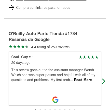
Más información sobre el Programa de Préstamo de
ser rectificados con seguridad. Si tus tambores o discos no
Herramientas de O'Reilly
pueden ser reutilizados, podemos ayudarte a encontrar las
Compra suministros para tornados
partes de reemplazo correctas para tu reparación.
Rectificación de tambores y discos de freno
O'Reilly Auto Parts Tienda #1734
Reseñas de Google
4.4 rating of 250 reviews
Cool_Guy !!!
Don
20 days ago
2 m
This review goes out to the assistant manager Wendi.
Gre
Which she was super patient and helpful with all of my
questions and problems. My first prob
...
Read More