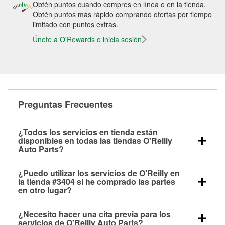
Obtén puntos cuando compres en línea o en la tienda.
Obtén puntos más rápido comprando ofertas por tiempo
limitado con puntos extras.
Únete a O'Rewards o inicia sesión
Preguntas Frecuentes
¿Todos los servicios en tienda están
disponibles en todas las tiendas O'Reilly
Auto Parts?
Todos los servicios gratuitos de tienda, incluyendo
¿Puedo utilizar los servicios de O'Reilly en
las pruebas de batería, pruebas de alternador y
la tienda #3404 si he comprado las partes
motor de arranque, revisión de la luz “Check Engine”
en otro lugar?
con O'Reilly VeriScan® e instalación de
Puedes solicitar la mayoría de los servicios en tienda
limpiaparabrisas o bombillas, están disponibles en
¿Necesito hacer una cita previa para los
de O'Reilly Auto Parts que estén disponibles en la
todas las tiendas O'Reilly Auto Parts. La tienda
servicios de O'Reilly Auto Parts?