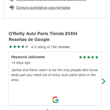
Más información sobre el Programa de Préstamo de
ser rectificados con seguridad. Si tus tambores o discos no
Herramientas de O'Reilly
pueden ser reutilizados, podemos ayudarte a encontrar las
Compra suministros para tornados
partes de reemplazo correctas para tu reparación.
Rectificación de tambores y discos de freno
O'Reilly Auto Parts Tienda #3404
Reseñas de Google
4.3 rating of 192 reviews
Haywood Jablowme
R
14 days ago
1 m
James and Kevin seem to be the only people who know
Thi
what part you need out of every auto parts store in the
who
area.
the