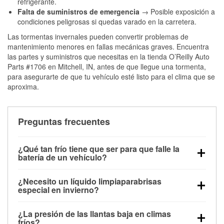
refrigerante.
Falta de suministros de emergencia
→ Posible exposición a
condiciones peligrosas si quedas varado en la carretera.
Las tormentas invernales pueden convertir problemas de
mantenimiento menores en fallas mecánicas graves. Encuentra
las partes y suministros que necesitas en la tienda O’Reilly Auto
Parts #1706 en Mitchell, IN, antes de que llegue una tormenta,
para asegurarte de que tu vehículo esté listo para el clima que se
aproxima.
Preguntas frecuentes
¿Qué tan frío tiene que ser para que falle la
batería de un vehículo?
La capacidad de la batería comienza a disminuir por
¿Necesito un líquido limpiaparabrisas
debajo de los 32 °F y puede perder hasta la mitad de
especial en invierno?
su potencia de arranque cerca de los 0 °F, lo que
Sí. El líquido limpiaparabrisas para invierno resiste
aumenta la probabilidad de que el vehículo no
¿La presión de las llantas baja en climas
la congelación y ayuda a disolver la sal y la nieve
arranque.
fríos?