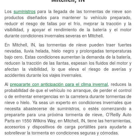
Revisión de la luz "Check Engine"
Los
suministros
para la llegada de las tormentas de nieve son
Reciclaje de baterías y aceite
productos diseñados para mantener tu vehículo preparado,
reducir el riesgo de fallas por el frío, mejorar la tracción y la
Instalación de bombillas de faros
visibilidad, y apoyar el rendimiento de la batería y el motor
Instalación de limpiaparabrisas
durante condiciones invernales severas en Mitchell.
En Mitchell, IN, las tormentas de nieve pueden traer fuertes
Programa de Préstamo de
nevadas, lluvia helada, hielo negro y prolongadas temperaturas
Herramientas
bajo cero. Estas condiciones aumentan la demanda de la batería,
reducen la tracción de las llantas, espesan los fluidos del motor y
Rectificación de tambores y discos de
afectan la visibilidad, lo que eleva el riesgo de averías y
freno
accidentes durante los viajes invernales.
Al
prepararte con anticipación para el clima invernal
, reduces la
Snowstorm Supplies
probabilidad de que el vehículo no arranque, de perder el control
o de enfrentar emergencias en la carretera durante tormentas de
Tornado Supplies
nieve o hielo. Ya seas un experto en condiciones invernales que
Conoce más
necesita abastecerse de suministros, o estés comenzando a
prepararte para una próxima tormenta de nieve, O’Reilly Auto
Parts en 1550 Wilkins Way, en Mitchell, IN, tiene las herramientas,
accesorios y dispositivos de carga portátiles para ayudarte a
sobrellevar la tormenta en condiciones seguras y cómodas.