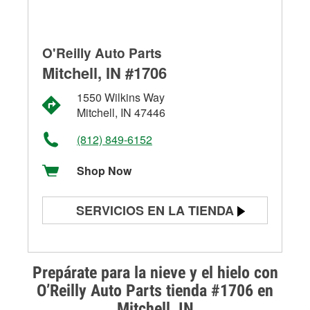
O'Reilly Auto Parts
Mitchell, IN #1706
1550 Wilkins Way
Mitchell, IN 47446
(812) 849-6152
Shop Now
SERVICIOS EN LA TIENDA
Prueba de batería
Prueba de alternadores y
Prepárate para la nieve y el hielo con
arrancadores
O’Reilly Auto Parts tienda #1706 en
Mitchell, IN