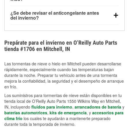
derretida en la carretera para mejorar la visibilidad.
Sí. La presión de las llantas normalmente disminuye
¿Se debe revisar el anticongelante antes
alrededor de 1 PSI por cada 10 °F que baja la
del invierno?
temperatura. Puedes obtener más información sobre
Sí. Una mezcla adecuada del anticongelante protege
la baja presión en invierno en nuestro artículo.
el motor contra la congelación, las grietas internas y
el sobrecalentamiento en condiciones de frío
Prepárate para el invierno en O’Reilly Auto Parts
extremo. Aprende cómo comprobar la protección
tienda #1706 en Mitchell, IN
anticongelante en nuestra sección How-To.
Las tormentas de nieve o hielo en Mitchell pueden desarrollarse
rápidamente, especialmente cuando las temperaturas bajan
durante la noche. Preparar tu vehículo antes de una tormenta
mejora la confiabilidad, la seguridad y el desempeño de arranque
en frío.
Los suministros para tormentas de nieve están disponibles en tu
tienda local de O’Reilly Auto Parts 1550 Wilkins Way en Mitchell,
IN, incluyendo
fluidos para invierno
,
arrancadores de batería
y
baterías automotrices
,
kits de emergencia
, y
accesorios para
clima frío
los cuales te ayudarán a mantenerte preparado
durante toda la temporada de invierno.