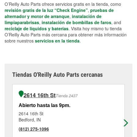
O’Reilly Auto Parts ofrece servicios gratis en la tienda, como
revisión gratis de la luz “Check Engine”
,
pruebas de
alternador y motor de arranque
,
instalación de
limpiaparabrisas
,
instalación de bombillas de faros
, and
reciclaje de líquidos y baterías
. Visita hoy mismo tu tienda
O’Reilly Auto Parts más cercana para obtener más información
sobre nuestros
servicios en la tienda
.
Tiendas O'Reilly Auto Parts cercanas
2614 16th St
Tienda 2437
Abierto hasta las 9pm.
Ab
2614 16th St
40
Bedford, IN
Pao
(812) 275-1096
(8