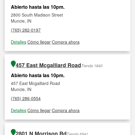
Abierto hasta las 10pm.
2800 South Madison Street
Muncie, IN
(765) 282-0197
Detalles
|
Cómo llegar
|
Compra ahora
457 East Mcgalliard Road
Tienda 1840
Abierto hasta las 10pm.
457 East Mcgalliard Road
Muncie, IN
(765) 286-0554
Detalles
|
Cómo llegar
|
Compra ahora
2801 N Morrison Rd
Tienda 6541