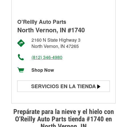
O'Reilly Auto Parts
North Vernon, IN #1740
2160 N State Highway 3
North Vernon, IN 47265
(812) 346-4980
Shop Now
SERVICIOS EN LA TIENDA
Prueba de batería
Prueba de alternadores y
Prepárate para la nieve y el hielo con
arrancadores
O’Reilly Auto Parts tienda #1740 en
North Vernon, IN