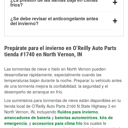
la congelación y ayuda a disolver la sal y la nieve
arranque.
fríos?
derretida en la carretera para mejorar la visibilidad.
Sí. La presión de las llantas normalmente disminuye
¿Se debe revisar el anticongelante antes
alrededor de 1 PSI por cada 10 °F que baja la
del invierno?
temperatura. Puedes obtener más información sobre
Sí. Una mezcla adecuada del anticongelante protege
la baja presión en invierno en nuestro artículo.
el motor contra la congelación, las grietas internas y
el sobrecalentamiento en condiciones de frío
Prepárate para el invierno en O’Reilly Auto Parts
extremo. Aprende cómo comprobar la protección
tienda #1740 en North Vernon, IN
anticongelante en nuestra sección How-To.
Las tormentas de nieve o hielo en North Vernon pueden
desarrollarse rápidamente, especialmente cuando las
temperaturas bajan durante la noche. Preparar tu vehículo antes
de una tormenta mejora la confiabilidad, la seguridad y el
desempeño de arranque en frío.
Los suministros para tormentas de nieve están disponibles en tu
tienda local de O’Reilly Auto Parts 2160 N State Highway 3 en
North Vernon, IN, incluyendo
fluidos para invierno
,
arrancadores de batería
y
baterías automotrices
,
kits de
emergencia
, y
accesorios para clima frío
los cuales te