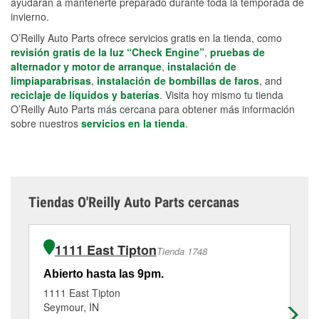
ayudarán a mantenerte preparado durante toda la temporada de
invierno.
O’Reilly Auto Parts ofrece servicios gratis en la tienda, como
revisión gratis de la luz “Check Engine”
,
pruebas de
alternador y motor de arranque
,
instalación de
limpiaparabrisas
,
instalación de bombillas de faros
, and
reciclaje de líquidos y baterías
. Visita hoy mismo tu tienda
O’Reilly Auto Parts más cercana para obtener más información
sobre nuestros
servicios en la tienda
.
Tiendas O'Reilly Auto Parts cercanas
1111 East Tipton
Tienda 1748
Abierto hasta las 9pm.
Ab
1111 East Tipton
29
Seymour, IN
Co