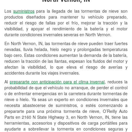
Revisión de la luz "Check Engine"
Los
suministros
para la llegada de las tormentas de nieve son
Reciclaje de baterías y aceite
productos diseñados para mantener tu vehículo preparado,
reducir el riesgo de fallas por el frío, mejorar la tracción y la
Instalación de bombillas de faros
visibilidad, y apoyar el rendimiento de la batería y el motor
Instalación de limpiaparabrisas
durante condiciones invernales severas en North Vernon.
En North Vernon, IN, las tormentas de nieve pueden traer fuertes
Programa de Préstamo de
nevadas, lluvia helada, hielo negro y prolongadas temperaturas
Herramientas
bajo cero. Estas condiciones aumentan la demanda de la batería,
reducen la tracción de las llantas, espesan los fluidos del motor y
Mezcla de pinturas
afectan la visibilidad, lo que eleva el riesgo de averías y
accidentes durante los viajes invernales.
Rectificación de tambores y discos de
Al
prepararte con anticipación para el clima invernal
, reduces la
freno
probabilidad de que el vehículo no arranque, de perder el control
o de enfrentar emergencias en la carretera durante tormentas de
Mangueras hidráulicas a la medida
nieve o hielo. Ya seas un experto en condiciones invernales que
necesita abastecerse de suministros, o estés comenzando a
Snowstorm Supplies
prepararte para una próxima tormenta de nieve, O’Reilly Auto
Parts en 2160 N State Highway 3, en North Vernon, IN, tiene las
Tornado Supplies
herramientas, accesorios y dispositivos de carga portátiles para
Conoce más
ayudarte a sobrellevar la tormenta en condiciones seguras y