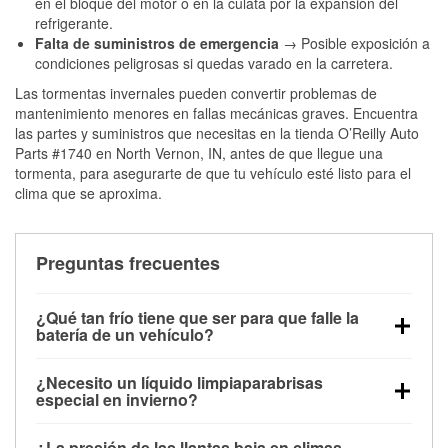
en el bloque del motor o en la culata por la expansión del
refrigerante.
Falta de suministros de emergencia
→ Posible exposición a
condiciones peligrosas si quedas varado en la carretera.
Las tormentas invernales pueden convertir problemas de
mantenimiento menores en fallas mecánicas graves. Encuentra
las partes y suministros que necesitas en la tienda O’Reilly Auto
Parts #1740 en North Vernon, IN, antes de que llegue una
tormenta, para asegurarte de que tu vehículo esté listo para el
clima que se aproxima.
Preguntas frecuentes
¿Qué tan frío tiene que ser para que falle la
batería de un vehículo?
La capacidad de la batería comienza a disminuir por
¿Necesito un líquido limpiaparabrisas
debajo de los 32 °F y puede perder hasta la mitad de
especial en invierno?
su potencia de arranque cerca de los 0 °F, lo que
Sí. El líquido limpiaparabrisas para invierno resiste
aumenta la probabilidad de que el vehículo no
¿La presión de las llantas baja en climas