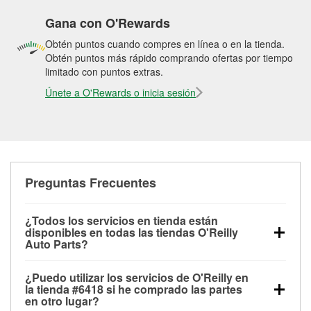
Gana con O'Rewards
Obtén puntos cuando compres en línea o en la tienda.
Obtén puntos más rápido comprando ofertas por tiempo
limitado con puntos extras.
Únete a O'Rewards o inicia sesión
Preguntas Frecuentes
¿Todos los servicios en tienda están
disponibles en todas las tiendas O'Reilly
Auto Parts?
Todos los servicios gratuitos de tienda, incluyendo
¿Puedo utilizar los servicios de O'Reilly en
las pruebas de batería, pruebas de alternador y
la tienda #6418 si he comprado las partes
motor de arranque, revisión de la luz “Check Engine”
en otro lugar?