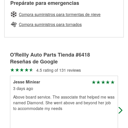
Más información sobre el Programa de Préstamo de
ser rectificados con seguridad. Si tus tambores o discos no
Prepárate para emergencias
averiada o determina los acoplamientos y la longitud
Herramientas de O'Reilly
pueden ser reutilizados, podemos ayudarte a encontrar las
adecuados para que te construyamos una nueva. O'Reilly
partes de reemplazo correctas para tu reparación.
Compra suministros para tormentas de nieve
Auto Parts tiene las mangueras y los acoples adecuados
Rectificación de tambores y discos de freno
para reparar el sistema hidráulico de tu maquinaria
Compra suministros para tornados
agrícola o de construcción.
Más información acerca del servicio de mangueras
hidráulicas a la medida en tu tienda local
O'Reilly Auto Parts Tienda #6418
Reseñas de Google
4.5 rating of 131 reviews
Jesse Miniear
Kel
3 days ago
8 d
Above board service. The associate that helped me was
The
named Diamond. She went above and beyond her job
Aft
to accommodate my needs
of m