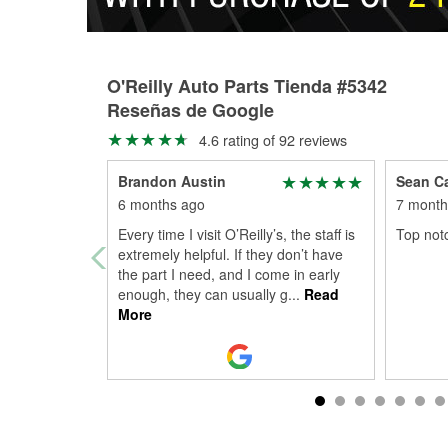
O'Reilly Auto Parts Tienda #5342
Reseñas de Google
4.6 rating of 92 reviews
Brandon Austin
Sean C
6 months ago
7 month
Every time I visit O’Reilly’s, the staff is
Top notc
extremely helpful. If they don’t have
the part I need, and I come in early
enough, they can usually g
...
Read
More