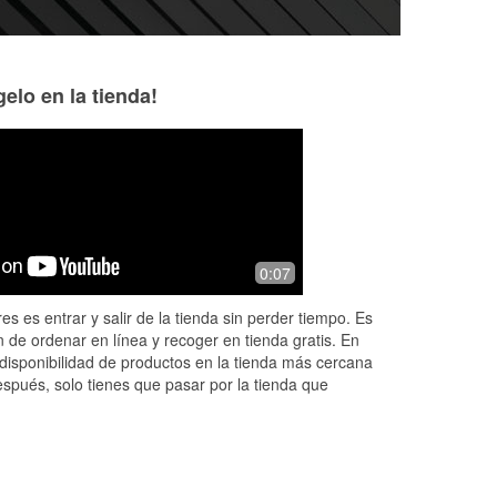
elo en la tienda!
John Smither
BCCWRCI
7 months ago
7 months ago
Store manager Doug does a great job
Great service!
0:07
every time for me! Thank you!
es es entrar y salir de la tienda sin perder tiempo. Es
 de ordenar en línea y recoger en tienda gratis. En
disponibilidad de productos en la tienda más cercana
espués, solo tienes que pasar por la tienda que