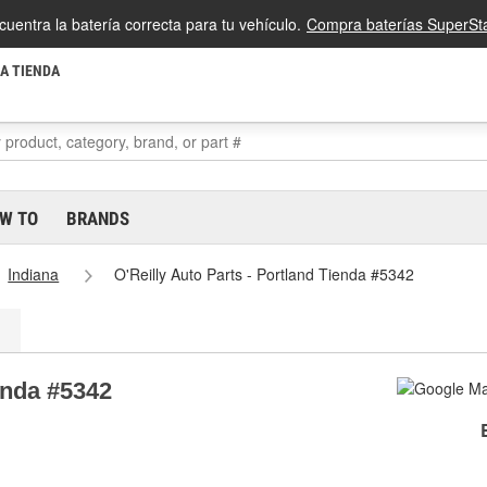
cuentra la batería correcta para tu vehículo.
Compra baterías SuperSta
LA TIENDA
W TO
BRANDS
Indiana
O'Reilly Auto Parts - Portland Tienda #5342
enda #5342