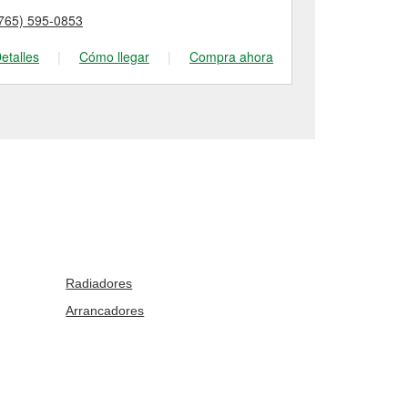
765) 595-0853
(765) 348-49
etalles
|
Cómo llegar
|
Compra ahora
Detalles
|
Radiadores
Arrancadores