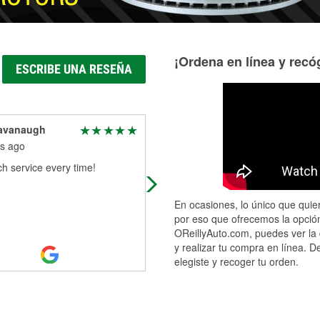
¡Ordena en línea y recóg
ESCRIBE UNA RESEÑA
avanaugh
Krista Cavanaugh
s ago
7 months ago
h service every time!
Friendliest parts store in town!
En ocasiones, lo único que quier
por eso que ofrecemos la opción
OReillyAuto.com, puedes ver la 
y realizar tu compra en línea. D
elegiste y recoger tu orden.