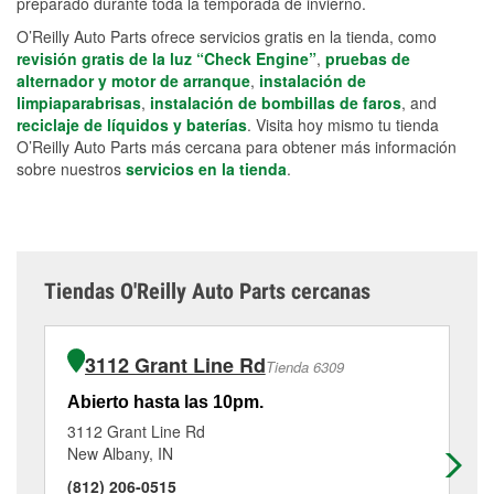
preparado durante toda la temporada de invierno.
O’Reilly Auto Parts ofrece servicios gratis en la tienda, como
revisión gratis de la luz “Check Engine”
,
pruebas de
alternador y motor de arranque
,
instalación de
limpiaparabrisas
,
instalación de bombillas de faros
, and
reciclaje de líquidos y baterías
. Visita hoy mismo tu tienda
O’Reilly Auto Parts más cercana para obtener más información
sobre nuestros
servicios en la tienda
.
Tiendas O'Reilly Auto Parts cercanas
3112 Grant Line Rd
Tienda 6309
Abierto hasta las 10pm.
Ab
3112 Grant Line Rd
13
New Albany, IN
Cla
(812) 206-0515
(8