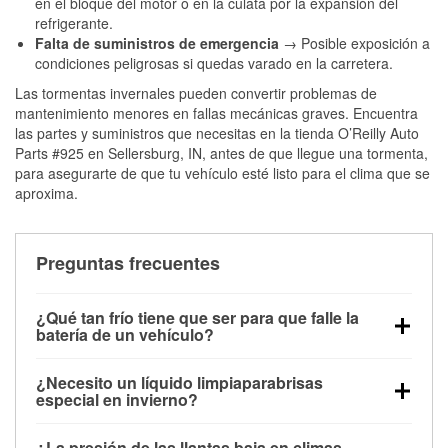
en el bloque del motor o en la culata por la expansión del
refrigerante.
Falta de suministros de emergencia
→ Posible exposición a
condiciones peligrosas si quedas varado en la carretera.
Las tormentas invernales pueden convertir problemas de
mantenimiento menores en fallas mecánicas graves. Encuentra
las partes y suministros que necesitas en la tienda O’Reilly Auto
Parts #925 en Sellersburg, IN, antes de que llegue una tormenta,
para asegurarte de que tu vehículo esté listo para el clima que se
aproxima.
Preguntas frecuentes
¿Qué tan frío tiene que ser para que falle la
batería de un vehículo?
La capacidad de la batería comienza a disminuir por
¿Necesito un líquido limpiaparabrisas
debajo de los 32 °F y puede perder hasta la mitad de
especial en invierno?
su potencia de arranque cerca de los 0 °F, lo que
Sí. El líquido limpiaparabrisas para invierno resiste
aumenta la probabilidad de que el vehículo no
¿La presión de las llantas baja en climas