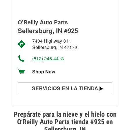
O'Reilly Auto Parts
Sellersburg, IN #925
7404 Highway 311
Sellersburg, IN 47172
(812) 246-4418
Shop Now
SERVICIOS EN LA TIENDA
Prueba de batería
Prueba de alternadores y
Prepárate para la nieve y el hielo con
arrancadores
O’Reilly Auto Parts tienda #925 en
Sellersburg, IN