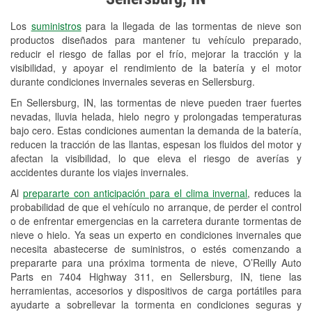
Revisión de la luz "Check Engine"
Los
suministros
para la llegada de las tormentas de nieve son
Reciclaje de baterías y aceite
productos diseñados para mantener tu vehículo preparado,
reducir el riesgo de fallas por el frío, mejorar la tracción y la
Instalación de bombillas de faros
visibilidad, y apoyar el rendimiento de la batería y el motor
Instalación de limpiaparabrisas
durante condiciones invernales severas en Sellersburg.
En Sellersburg, IN, las tormentas de nieve pueden traer fuertes
Programa de Préstamo de
nevadas, lluvia helada, hielo negro y prolongadas temperaturas
Herramientas
bajo cero. Estas condiciones aumentan la demanda de la batería,
reducen la tracción de las llantas, espesan los fluidos del motor y
Rectificación de tambores y discos de
afectan la visibilidad, lo que eleva el riesgo de averías y
freno
accidentes durante los viajes invernales.
Al
prepararte con anticipación para el clima invernal
, reduces la
Snowstorm Supplies
probabilidad de que el vehículo no arranque, de perder el control
o de enfrentar emergencias en la carretera durante tormentas de
Tornado Supplies
nieve o hielo. Ya seas un experto en condiciones invernales que
Conoce más
necesita abastecerse de suministros, o estés comenzando a
prepararte para una próxima tormenta de nieve, O’Reilly Auto
Parts en 7404 Highway 311, en Sellersburg, IN, tiene las
herramientas, accesorios y dispositivos de carga portátiles para
ayudarte a sobrellevar la tormenta en condiciones seguras y