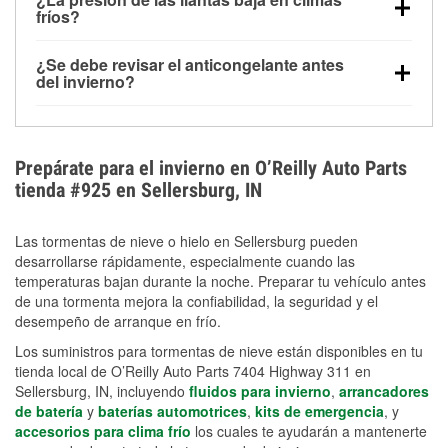
la congelación y ayuda a disolver la sal y la nieve
arranque.
fríos?
derretida en la carretera para mejorar la visibilidad.
Sí. La presión de las llantas normalmente disminuye
¿Se debe revisar el anticongelante antes
alrededor de 1 PSI por cada 10 °F que baja la
del invierno?
temperatura. Puedes obtener más información sobre
Sí. Una mezcla adecuada del anticongelante protege
la baja presión en invierno en nuestro artículo.
el motor contra la congelación, las grietas internas y
el sobrecalentamiento en condiciones de frío
Prepárate para el invierno en O’Reilly Auto Parts
extremo. Aprende cómo comprobar la protección
tienda #925 en Sellersburg, IN
anticongelante en nuestra sección How-To.
Las tormentas de nieve o hielo en Sellersburg pueden
desarrollarse rápidamente, especialmente cuando las
temperaturas bajan durante la noche. Preparar tu vehículo antes
de una tormenta mejora la confiabilidad, la seguridad y el
desempeño de arranque en frío.
Los suministros para tormentas de nieve están disponibles en tu
tienda local de O’Reilly Auto Parts 7404 Highway 311 en
Sellersburg, IN, incluyendo
fluidos para invierno
,
arrancadores
de batería
y
baterías automotrices
,
kits de emergencia
, y
accesorios para clima frío
los cuales te ayudarán a mantenerte