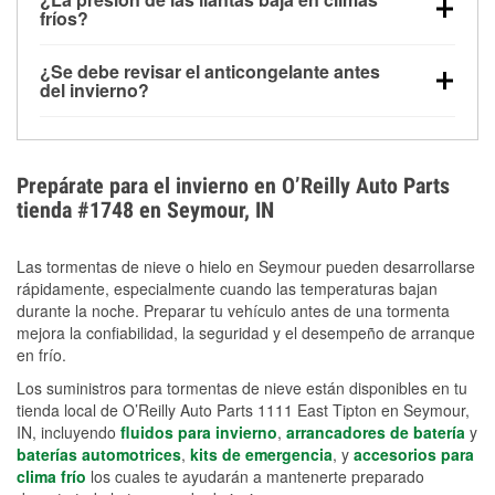
la congelación y ayuda a disolver la sal y la nieve
arranque.
fríos?
derretida en la carretera para mejorar la visibilidad.
Sí. La presión de las llantas normalmente disminuye
¿Se debe revisar el anticongelante antes
alrededor de 1 PSI por cada 10 °F que baja la
del invierno?
temperatura. Puedes obtener más información sobre
Sí. Una mezcla adecuada del anticongelante protege
la baja presión en invierno en nuestro artículo.
el motor contra la congelación, las grietas internas y
el sobrecalentamiento en condiciones de frío
Prepárate para el invierno en O’Reilly Auto Parts
extremo. Aprende cómo comprobar la protección
tienda #1748 en Seymour, IN
anticongelante en nuestra sección How-To.
Las tormentas de nieve o hielo en Seymour pueden desarrollarse
rápidamente, especialmente cuando las temperaturas bajan
durante la noche. Preparar tu vehículo antes de una tormenta
mejora la confiabilidad, la seguridad y el desempeño de arranque
en frío.
Los suministros para tormentas de nieve están disponibles en tu
tienda local de O’Reilly Auto Parts 1111 East Tipton en Seymour,
IN, incluyendo
fluidos para invierno
,
arrancadores de batería
y
baterías automotrices
,
kits de emergencia
, y
accesorios para
clima frío
los cuales te ayudarán a mantenerte preparado