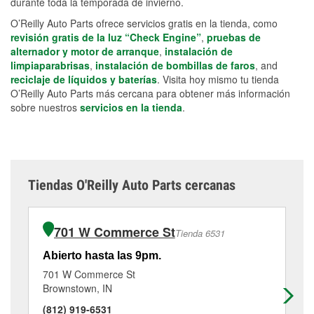
durante toda la temporada de invierno.
O’Reilly Auto Parts ofrece servicios gratis en la tienda, como
revisión gratis de la luz “Check Engine”
,
pruebas de
alternador y motor de arranque
,
instalación de
limpiaparabrisas
,
instalación de bombillas de faros
, and
reciclaje de líquidos y baterías
. Visita hoy mismo tu tienda
O’Reilly Auto Parts más cercana para obtener más información
sobre nuestros
servicios en la tienda
.
Tiendas O'Reilly Auto Parts cercanas
701 W Commerce St
Tienda 6531
Abierto hasta las 9pm.
Ab
701 W Commerce St
21
Brownstown, IN
No
(812) 919-6531
(8