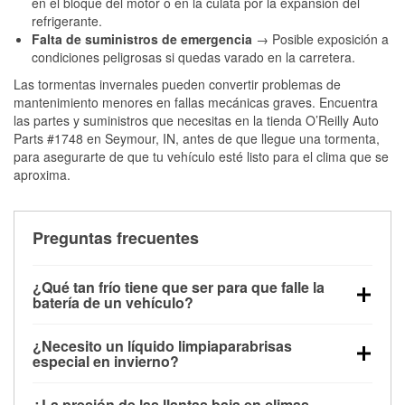
en el bloque del motor o en la culata por la expansión del
refrigerante.
Falta de suministros de emergencia
→ Posible exposición a
condiciones peligrosas si quedas varado en la carretera.
Las tormentas invernales pueden convertir problemas de
mantenimiento menores en fallas mecánicas graves. Encuentra
las partes y suministros que necesitas en la tienda O’Reilly Auto
Parts #1748 en Seymour, IN, antes de que llegue una tormenta,
para asegurarte de que tu vehículo esté listo para el clima que se
aproxima.
Preguntas frecuentes
¿Qué tan frío tiene que ser para que falle la
batería de un vehículo?
La capacidad de la batería comienza a disminuir por
¿Necesito un líquido limpiaparabrisas
debajo de los 32 °F y puede perder hasta la mitad de
especial en invierno?
su potencia de arranque cerca de los 0 °F, lo que
Sí. El líquido limpiaparabrisas para invierno resiste
aumenta la probabilidad de que el vehículo no
¿La presión de las llantas baja en climas