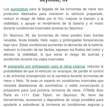
Revisión de la luz "Check Engine"
Los
suministros
para la llegada de las tormentas de nieve son
Reciclaje de baterías y aceite
productos diseñados para mantener tu vehículo preparado,
reducir el riesgo de fallas por el frío, mejorar la tracción y la
Instalación de bombillas de faros
visibilidad, y apoyar el rendimiento de la batería y el motor
Instalación de limpiaparabrisas
durante condiciones invernales severas en Seymour.
En Seymour, IN, las tormentas de nieve pueden traer fuertes
Programa de Préstamo de
nevadas, lluvia helada, hielo negro y prolongadas temperaturas
Herramientas
bajo cero. Estas condiciones aumentan la demanda de la batería,
reducen la tracción de las llantas, espesan los fluidos del motor y
Rectificación de tambores y discos de
afectan la visibilidad, lo que eleva el riesgo de averías y
freno
accidentes durante los viajes invernales.
Al
prepararte con anticipación para el clima invernal
, reduces la
Snowstorm Supplies
probabilidad de que el vehículo no arranque, de perder el control
o de enfrentar emergencias en la carretera durante tormentas de
Tornado Supplies
nieve o hielo. Ya seas un experto en condiciones invernales que
Conoce más
necesita abastecerse de suministros, o estés comenzando a
prepararte para una próxima tormenta de nieve, O’Reilly Auto
Parts en 1111 East Tipton, en Seymour, IN, tiene las
herramientas, accesorios y dispositivos de carga portátiles para
ayudarte a sobrellevar la tormenta en condiciones seguras y