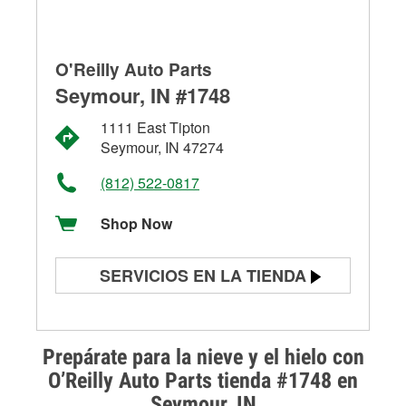
O'Reilly Auto Parts
Seymour, IN #1748
1111 East Tipton
Seymour, IN 47274
(812) 522-0817
Shop Now
SERVICIOS EN LA TIENDA
Prueba de batería
Prueba de alternadores y
Prepárate para la nieve y el hielo con
arrancadores
O’Reilly Auto Parts tienda #1748 en
Seymour, IN