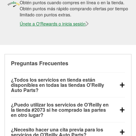
Obtén puntos cuando compres en línea o en la tienda.
Obtén puntos más rápido comprando ofertas por tiempo
limitado con puntos extras.
Únete a O'Rewards o inicia sesión
Preguntas Frecuentes
¿Todos los servicios en tienda están
disponibles en todas las tiendas O'Reilly
Auto Parts?
Todos los servicios gratuitos de tienda, incluyendo
¿Puedo utilizar los servicios de O'Reilly en
las pruebas de batería, pruebas de alternador y
la tienda #2073 si he comprado las partes
motor de arranque, revisión de la luz “Check Engine”
en otro lugar?
con O'Reilly VeriScan® e instalación de
Puedes solicitar la mayoría de los servicios en tienda
limpiaparabrisas o bombillas, están disponibles en
¿Necesito hacer una cita previa para los
de O'Reilly Auto Parts que estén disponibles en la
todas las tiendas O'Reilly Auto Parts. La tienda
servicios de O'Reilly Auto Parts?