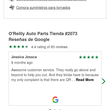
Más información sobre el Programa de Préstamo de
ser rectificados con seguridad. Si tus tambores o discos no
Herramientas de O'Reilly
pueden ser reutilizados, podemos ayudarte a encontrar las
Compra suministros para tornados
partes de reemplazo correctas para tu reparación.
Rectificación de tambores y discos de freno
O'Reilly Auto Parts Tienda #2073
Reseñas de Google
4.4 rating of 83 reviews
Jessica Jessca
sco
8 months ago
9 m
Awesome customer service. They really go above and
Def
beyond to help you out. And they kinda have to because
Log
my only complaint is that there are QR
...
Read More
out