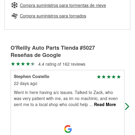
medirán tus tambores o discos para determinar si pueden
Compra suministros para tormentas de nieve
Más información sobre el Programa de Préstamo de
ser rectificados con seguridad. Si tus tambores o discos no
Herramientas de O'Reilly
pueden ser reutilizados, podemos ayudarte a encontrar las
Compra suministros para tornados
partes de reemplazo correctas para tu reparación.
Rectificación de tambores y discos de freno
O'Reilly Auto Parts Tienda #5027
Reseñas de Google
4.4 rating of 162 reviews
Stephen Costello
Mic
22 days ago
3 m
Went in here having a/c issues. Talked to Zack, who
Val
was very patient with me, as im no machinic, and even
sent me to a local shop who could help
...
Read More