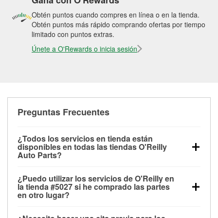
Gana con O'Rewards
Obtén puntos cuando compres en línea o en la tienda.
Obtén puntos más rápido comprando ofertas por tiempo
limitado con puntos extras.
Únete a O'Rewards o inicia sesión
Preguntas Frecuentes
¿Todos los servicios en tienda están
disponibles en todas las tiendas O'Reilly
Auto Parts?
Todos los servicios gratuitos de tienda, incluyendo
¿Puedo utilizar los servicios de O'Reilly en
las pruebas de batería, pruebas de alternador y
la tienda #5027 si he comprado las partes
motor de arranque, revisión de la luz “Check Engine”
en otro lugar?
con O'Reilly VeriScan® e instalación de
Puedes solicitar la mayoría de los servicios en tienda
limpiaparabrisas o bombillas, están disponibles en