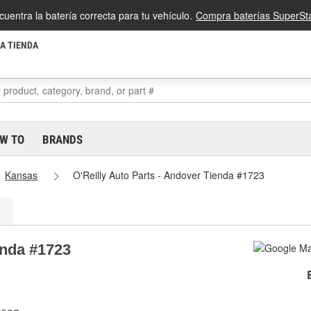
cuentra la batería correcta para tu vehículo.
Compra baterías SuperSta
LA TIENDA
W TO
BRANDS
Kansas
O'Reilly Auto Parts - Andover Tienda #1723
enda #1723