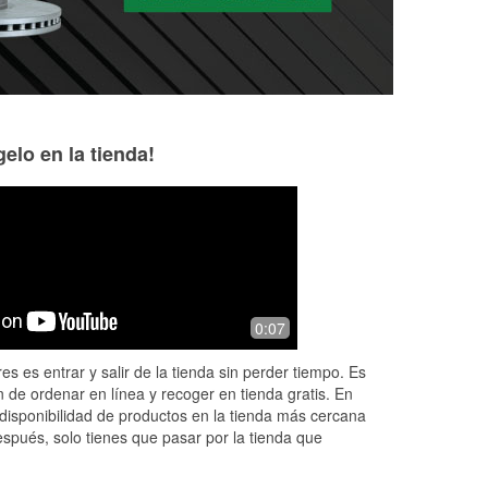
elo en la tienda!
Justin Shouse
Melanie Penrod
2 months ago
7 months ago
you
go here out of all 3 places in town,
Associates are alw
0:07
cheaper parts and staff help you out
helpful.
 it
es es entrar y salir de la tienda sin perder tiempo. Es
rb
...
 de ordenar en línea y recoger en tienda gratis. En
disponibilidad de productos en la tienda más cercana
espués, solo tienes que pasar por la tienda que