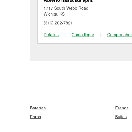
Abierto hasta las 9pm.
1717 South Webb Road
Wichita, KS
(316) 202-7821
Detalles
|
Cómo llegar
|
Compra aho
Baterías
Frenos
Faros
Bujías