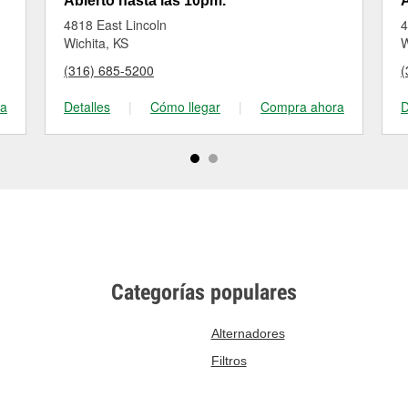
Abierto hasta las 10pm.
A
4818 East Lincoln
4
Wichita, KS
W
(316) 685-5200
(
ra
Detalles
|
Cómo llegar
|
Compra ahora
D
Categorías populares
Alternadores
Filtros