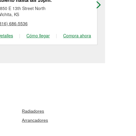
bierto hasta las 10pm.
Abierto has
850 E 13th Street North
6505 E 37th 
ichita, KS
Wichita, KS
316) 686-5536
(316) 847-89
etalles
|
Cómo llegar
|
Compra ahora
Detalles
|
Radiadores
Arrancadores