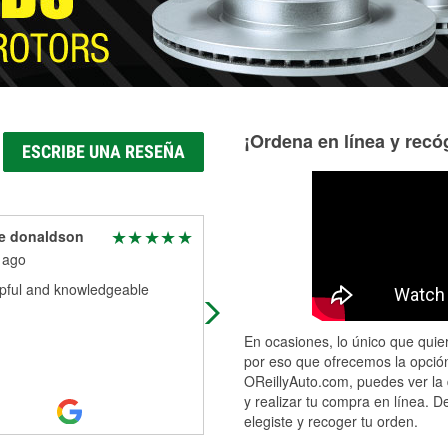
¡Ordena en línea y recóg
ESCRIBE UNA RESEÑA
ne donaldson
Steve Radley
 ago
1 month ago
lpful and knowledgeable
I am the least mechanical person 
may know. The staff at the Andover
location always save the day. Today
En ocasiones, lo único que quier
was pneumatic hinges on my subu
por eso que ofrecemos la opción
Read More
OReillyAuto.com, puedes ver la 
y realizar tu compra en línea. D
elegiste y recoger tu orden.