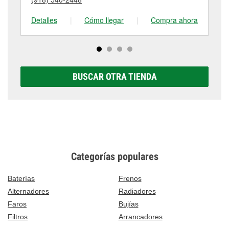
tienda #4083 para obtener más información.
visítanos en 2145 Military Avenue, Baxter Springs,
KS.
Detalles
|
Cómo llegar
|
Compra ahora
De
BUSCAR OTRA TIENDA
Categorías populares
Baterías
Frenos
Alternadores
Radiadores
Faros
Bujías
Filtros
Arrancadores