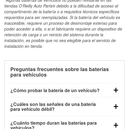
tiendas O'Reilly Auto Parts® debido a la dificultad de acceso al
compartimento de la batería o a requisitos técnicos específicos
requeridos para ser reemplazadas. Si la batería del vehículo es
inaccesible, requiere un proceso de desmontaje extenso para
poder acceder a ella, o si el fabricante requiere un dispositivo de
retención de carga o un reinicio del sistema durante la
instalación, es posible que no sea elegible para el servicio de
instalación en tienda.
Preguntas frecuentes sobre las baterías
para vehículos
¿Cómo probar la batería de un vehículo?
Puedes probar la batería de un vehículo de varias
¿Cuáles son las señales de una batería
maneras. El método más rápido es utilizar un
para vehículo débil?
multímetro: con el vehículo apagado, conecta los
Una batería débil suele dar algunas señales de
cables a las terminales de la batería y verifica el
¿Cuánto tiempo duran las baterías para
advertencia. Un arranque lento del motor, faros
voltaje: una batería en buen estado y totalmente
vehículos?