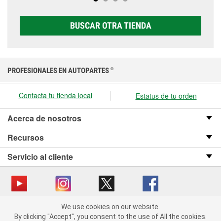
opciones AGM, Premium, Extreme y Platinum para
elegir la que sea correcta para tu vehículo y
BUSCAR OTRA TIENDA
presupuesto.
PROFESIONALES EN AUTOPARTES
®
Contacta tu tienda local
Estatus de tu orden
Acerca de nosotros
Recursos
Servicio al cliente
We use cookies on our website.
Copyright © 2008-2026 O’Reilly Auto Parts v OST_3.2.0.0.729 (3) cv1361
We use cookies on our website. By clicking "Accept", you consent
By clicking "Accept", you consent to the use of All the cookies.
catalog_main