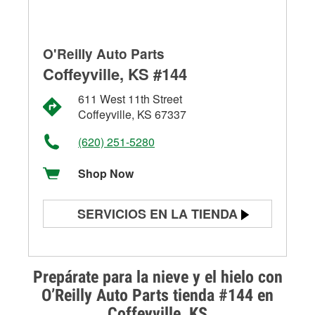
O'Reilly Auto Parts
Coffeyville, KS #144
611 West 11th Street
Coffeyville, KS 67337
(620) 251-5280
Shop Now
SERVICIOS EN LA TIENDA
Prueba de batería
Prueba de alternadores y
Prepárate para la nieve y el hielo con
arrancadores
O’Reilly Auto Parts tienda #144 en
Coffeyville, KS