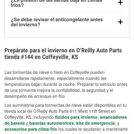
la congelación y ayuda a disolver la sal y la nieve
arranque.
fríos?
derretida en la carretera para mejorar la visibilidad.
Sí. La presión de las llantas normalmente disminuye
¿Se debe revisar el anticongelante antes
alrededor de 1 PSI por cada 10 °F que baja la
del invierno?
temperatura. Puedes obtener más información sobre
Sí. Una mezcla adecuada del anticongelante protege
la baja presión en invierno en nuestro artículo.
el motor contra la congelación, las grietas internas y
el sobrecalentamiento en condiciones de frío
Prepárate para el invierno en O’Reilly Auto Parts
extremo. Aprende cómo comprobar la protección
tienda #144 en Coffeyville, KS
anticongelante en nuestra sección How-To.
Las tormentas de nieve o hielo en Coffeyville pueden
desarrollarse rápidamente, especialmente cuando las
temperaturas bajan durante la noche. Preparar tu vehículo antes
de una tormenta mejora la confiabilidad, la seguridad y el
desempeño de arranque en frío.
Los suministros para tormentas de nieve están disponibles en tu
tienda local de O’Reilly Auto Parts 611 West 11th Street en
Coffeyville, KS, incluyendo
fluidos para invierno
,
arrancadores
de batería
y
baterías automotrices
,
kits de emergencia
, y
accesorios para clima frío
los cuales te ayudarán a mantenerte