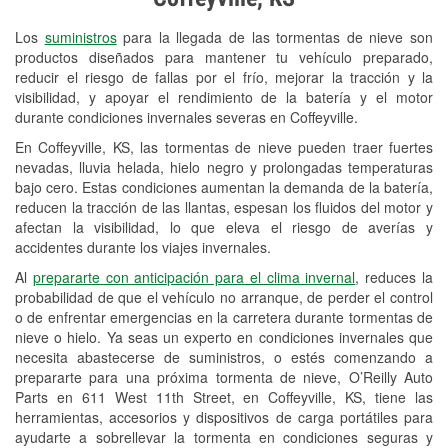
Revisión de la luz "Check Engine"
Los
suministros
para la llegada de las tormentas de nieve son
Reciclaje de baterías y aceite
productos diseñados para mantener tu vehículo preparado,
reducir el riesgo de fallas por el frío, mejorar la tracción y la
Instalación de bombillas de faros
visibilidad, y apoyar el rendimiento de la batería y el motor
Instalación de limpiaparabrisas
durante condiciones invernales severas en Coffeyville.
En Coffeyville, KS, las tormentas de nieve pueden traer fuertes
Programa de Préstamo de
nevadas, lluvia helada, hielo negro y prolongadas temperaturas
Herramientas
bajo cero. Estas condiciones aumentan la demanda de la batería,
reducen la tracción de las llantas, espesan los fluidos del motor y
Mezcla de pinturas
afectan la visibilidad, lo que eleva el riesgo de averías y
accidentes durante los viajes invernales.
Rectificación de tambores y discos de
Al
prepararte con anticipación para el clima invernal
, reduces la
freno
probabilidad de que el vehículo no arranque, de perder el control
o de enfrentar emergencias en la carretera durante tormentas de
Mangueras hidráulicas a la medida
nieve o hielo. Ya seas un experto en condiciones invernales que
necesita abastecerse de suministros, o estés comenzando a
Snowstorm Supplies
prepararte para una próxima tormenta de nieve, O’Reilly Auto
Parts en 611 West 11th Street, en Coffeyville, KS, tiene las
Tornado Supplies
herramientas, accesorios y dispositivos de carga portátiles para
Conoce más
ayudarte a sobrellevar la tormenta en condiciones seguras y