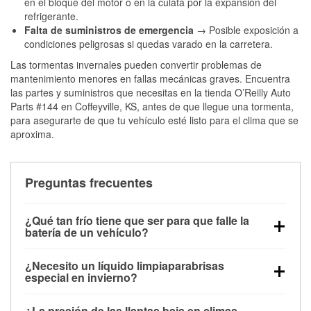
en el bloque del motor o en la culata por la expansión del
refrigerante.
Falta de suministros de emergencia
→ Posible exposición a
condiciones peligrosas si quedas varado en la carretera.
Las tormentas invernales pueden convertir problemas de
mantenimiento menores en fallas mecánicas graves. Encuentra
las partes y suministros que necesitas en la tienda O’Reilly Auto
Parts #144 en Coffeyville, KS, antes de que llegue una tormenta,
para asegurarte de que tu vehículo esté listo para el clima que se
aproxima.
Preguntas frecuentes
¿Qué tan frío tiene que ser para que falle la
batería de un vehículo?
La capacidad de la batería comienza a disminuir por
¿Necesito un líquido limpiaparabrisas
debajo de los 32 °F y puede perder hasta la mitad de
especial en invierno?
su potencia de arranque cerca de los 0 °F, lo que
Sí. El líquido limpiaparabrisas para invierno resiste
aumenta la probabilidad de que el vehículo no
¿La presión de las llantas baja en climas