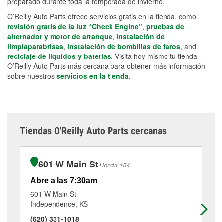
preparado durante toda la temporada de invierno.
O’Reilly Auto Parts ofrece servicios gratis en la tienda, como
revisión gratis de la luz “Check Engine”
,
pruebas de
alternador y motor de arranque
,
instalación de
limpiaparabrisas
,
instalación de bombillas de faros
, and
reciclaje de líquidos y baterías
. Visita hoy mismo tu tienda
O’Reilly Auto Parts más cercana para obtener más información
sobre nuestros
servicios en la tienda
.
Tiendas O'Reilly Auto Parts cercanas
601 W Main St
Tienda 154
Abre a las 7:30am
Ab
601 W Main St
31
Independence, KS
De
(620) 331-1018
(9