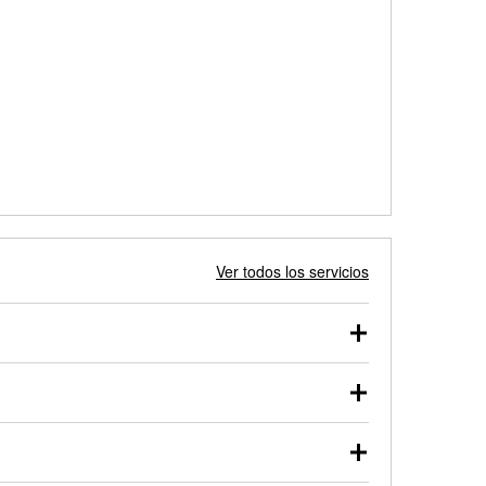
Ver todos los servicios
 autos, camionetas, SUVs, vehículos comerciales y
 probarse dentro o fuera del vehículo y cargarse en
uno de nuestros profesionales te ayudará a encontrar
otor de arranque o alternador. Lleva tu vehículo a tu
y arranque en el estacionamiento, o desmonta el
rueben.