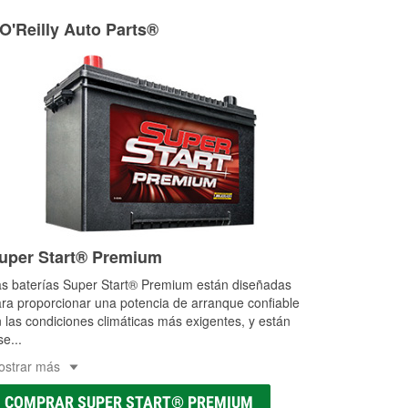
ria agrícola o de construcción.
 O'Reilly Auto Parts®
as a la medida en tu tienda local
uper Start® Premium
s baterías Super Start® Premium están diseñadas
ra proporcionar una potencia de arranque confiable
 las condiciones climáticas más exigentes, y están
se
...
ostrar más
COMPRAR SUPER START® PREMIUM