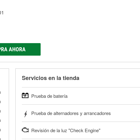
01
RA AHORA
Servicios en la tienda
m
Prueba de batería
m
O'Reilly Auto Parts ofrece pruebas gratis de baterías para
m
Prueba de alternadores y arrancadores
pesados, y para deportes motorizados. Las baterías pueden
m
la tienda si es necesario. Si necesitas una batería nueva, 
Tu tienda local O'Reilly Auto Parts puede probar gratis el m
la correcta para tu vehículo y presupuesto.
m
Revisión de la luz "Check Engine"
tienda más cercana para que prueben el sistema de carga 
Más información acerca de las pruebas GRATIS de batería.
alternador o el motor de arranque y llévalos para que los p
m