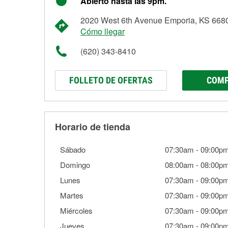
Abierto hasta las 9pm.
2020 West 6th Avenue Emporia, KS 668
Cómo llegar
(620) 343-8410
FOLLETO DE OFERTAS
COMP
Horario de tienda
Sábado
07:30am
-
09:00p
Domingo
08:00am
-
08:00p
Lunes
07:30am
-
09:00p
Martes
07:30am
-
09:00p
Miércoles
07:30am
-
09:00p
Jueves
07:30am
-
09:00p