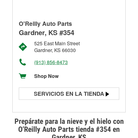
O'Reilly Auto Parts
Gardner, KS #354
525 East Main Street
Gardner, KS 66030
(913) 856-8473
Shop Now
SERVICIOS EN LA TIENDA
Prueba de batería
Prueba de alternadores y
Prepárate para la nieve y el hielo con
arrancadores
O’Reilly Auto Parts tienda #354 en
Gardner, KS