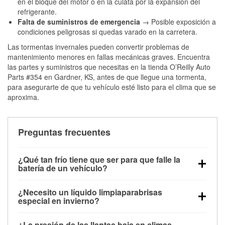
en el bloque del motor o en la culata por la expansión del
refrigerante.
Falta de suministros de emergencia
→ Posible exposición a
condiciones peligrosas si quedas varado en la carretera.
Las tormentas invernales pueden convertir problemas de
mantenimiento menores en fallas mecánicas graves. Encuentra
las partes y suministros que necesitas en la tienda O’Reilly Auto
Parts #354 en Gardner, KS, antes de que llegue una tormenta,
para asegurarte de que tu vehículo esté listo para el clima que se
aproxima.
Preguntas frecuentes
¿Qué tan frío tiene que ser para que falle la
batería de un vehículo?
La capacidad de la batería comienza a disminuir por
¿Necesito un líquido limpiaparabrisas
debajo de los 32 °F y puede perder hasta la mitad de
especial en invierno?
su potencia de arranque cerca de los 0 °F, lo que
Sí. El líquido limpiaparabrisas para invierno resiste
aumenta la probabilidad de que el vehículo no
¿La presión de las llantas baja en climas