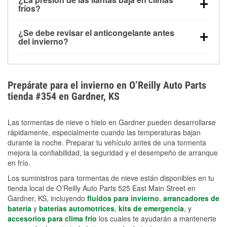
la congelación y ayuda a disolver la sal y la nieve
arranque.
fríos?
derretida en la carretera para mejorar la visibilidad.
Sí. La presión de las llantas normalmente disminuye
¿Se debe revisar el anticongelante antes
alrededor de 1 PSI por cada 10 °F que baja la
del invierno?
temperatura. Puedes obtener más información sobre
Sí. Una mezcla adecuada del anticongelante protege
la baja presión en invierno en nuestro artículo.
el motor contra la congelación, las grietas internas y
el sobrecalentamiento en condiciones de frío
Prepárate para el invierno en O’Reilly Auto Parts
extremo. Aprende cómo comprobar la protección
tienda #354 en Gardner, KS
anticongelante en nuestra sección How-To.
Las tormentas de nieve o hielo en Gardner pueden desarrollarse
rápidamente, especialmente cuando las temperaturas bajan
durante la noche. Preparar tu vehículo antes de una tormenta
mejora la confiabilidad, la seguridad y el desempeño de arranque
en frío.
Los suministros para tormentas de nieve están disponibles en tu
tienda local de O’Reilly Auto Parts 525 East Main Street en
Gardner, KS, incluyendo
fluidos para invierno
,
arrancadores de
batería
y
baterías automotrices
,
kits de emergencia
, y
accesorios para clima frío
los cuales te ayudarán a mantenerte