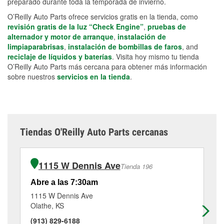
preparado durante toda la temporada de invierno.
O’Reilly Auto Parts ofrece servicios gratis en la tienda, como
revisión gratis de la luz “Check Engine”
,
pruebas de
alternador y motor de arranque
,
instalación de
limpiaparabrisas
,
instalación de bombillas de faros
, and
reciclaje de líquidos y baterías
. Visita hoy mismo tu tienda
O’Reilly Auto Parts más cercana para obtener más información
sobre nuestros
servicios en la tienda
.
Tiendas O'Reilly Auto Parts cercanas
1115 W Dennis Ave
Tienda 196
Abre a las 7:30am
Ab
1115 W Dennis Ave
70
Olathe, KS
Spr
(913) 829-6188
(9