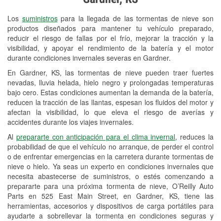
Revisión de la luz "Check Engine"
Los
suministros
para la llegada de las tormentas de nieve son
Reciclaje de baterías y aceite
productos diseñados para mantener tu vehículo preparado,
reducir el riesgo de fallas por el frío, mejorar la tracción y la
Instalación de bombillas de faros
visibilidad, y apoyar el rendimiento de la batería y el motor
Instalación de limpiaparabrisas
durante condiciones invernales severas en Gardner.
En Gardner, KS, las tormentas de nieve pueden traer fuertes
Programa de Préstamo de
nevadas, lluvia helada, hielo negro y prolongadas temperaturas
Herramientas
bajo cero. Estas condiciones aumentan la demanda de la batería,
reducen la tracción de las llantas, espesan los fluidos del motor y
Rectificación de tambores y discos de
afectan la visibilidad, lo que eleva el riesgo de averías y
freno
accidentes durante los viajes invernales.
Al
prepararte con anticipación para el clima invernal
, reduces la
Mangueras hidráulicas a la medida
probabilidad de que el vehículo no arranque, de perder el control
o de enfrentar emergencias en la carretera durante tormentas de
Snowstorm Supplies
nieve o hielo. Ya seas un experto en condiciones invernales que
necesita abastecerse de suministros, o estés comenzando a
Tornado Supplies
prepararte para una próxima tormenta de nieve, O’Reilly Auto
Conoce más
Parts en 525 East Main Street, en Gardner, KS, tiene las
herramientas, accesorios y dispositivos de carga portátiles para
ayudarte a sobrellevar la tormenta en condiciones seguras y