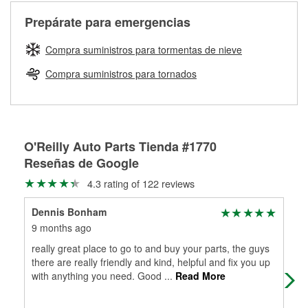
cerca de una de nuestras más de 1400 tiendas O'Reilly
medirán tus tambores o discos para determinar si pueden
Auto Parts que ofrecen este servicio, trae la manguera
Más información sobre el Programa de Préstamo de
ser rectificados con seguridad. Si tus tambores o discos no
Prepárate para emergencias
averiada o determina los acoplamientos y la longitud
Herramientas de O'Reilly
pueden ser reutilizados, podemos ayudarte a encontrar las
adecuados para que te construyamos una nueva. O'Reilly
partes de reemplazo correctas para tu reparación.
Compra suministros para tormentas de nieve
Auto Parts tiene las mangueras y los acoples adecuados
Rectificación de tambores y discos de freno
para reparar el sistema hidráulico de tu maquinaria
Compra suministros para tornados
agrícola o de construcción.
Más información acerca del servicio de mangueras
hidráulicas a la medida en tu tienda local
O'Reilly Auto Parts Tienda #1770
Reseñas de Google
4.3 rating of 122 reviews
Dennis Bonham
Tim
9 months ago
10 
really great place to go to and buy your parts, the guys
Kev
there are really friendly and kind, helpful and fix you up
ser
with anything you need. Good
...
Read More
wit