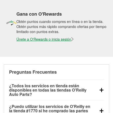
Gana con O'Rewards
Obtén puntos cuando compres en línea o en la tienda.
Obtén puntos más rápido comprando ofertas por tiempo
limitado con puntos extras.
Únete a O'Rewards o inicia sesión
Preguntas Frecuentes
¿Todos los servicios en tienda están
disponibles en todas las tiendas O'Reilly
Auto Parts?
Todos los servicios gratuitos de tienda, incluyendo
¿Puedo utilizar los servicios de O'Reilly en
las pruebas de batería, pruebas de alternador y
la tienda #1770 si he comprado las partes