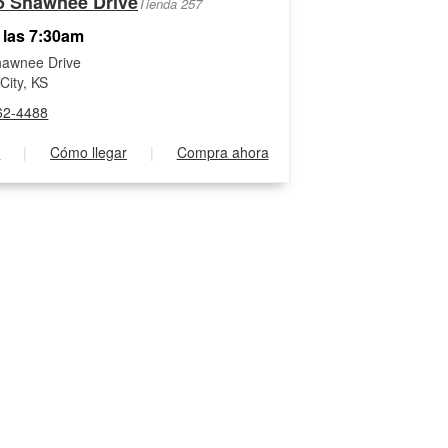
5 Shawnee Drive
Tienda 257
 las 7:30am
hawnee Drive
City, KS
62-4488
s
|
Cómo llegar
|
Compra ahora