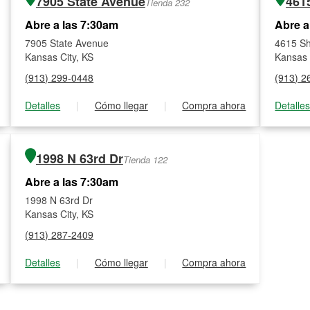
7905 State Avenue
461
Tienda 232
Abre a las 7:30am
Abre a
7905 State Avenue
4615 S
Kansas City, KS
Kansas 
(913) 299-0448
(913) 2
Detalles
|
Cómo llegar
|
Compra ahora
Detalle
1998 N 63rd Dr
Tienda 122
Abre a las 7:30am
1998 N 63rd Dr
Kansas City, KS
(913) 287-2409
Detalles
|
Cómo llegar
|
Compra ahora