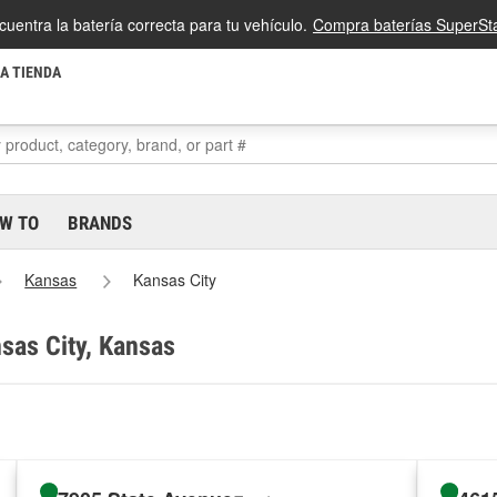
cuentra la batería correcta para tu vehículo.
Compra baterías SuperSta
LA TIENDA
W TO
BRANDS
Kansas
Kansas City
nsas City, Kansas