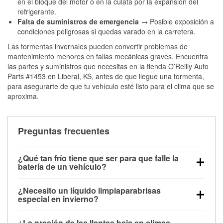
en el bloque del motor o en la culata por la expansión del
refrigerante.
Falta de suministros de emergencia
→ Posible exposición a
condiciones peligrosas si quedas varado en la carretera.
Las tormentas invernales pueden convertir problemas de
mantenimiento menores en fallas mecánicas graves. Encuentra
las partes y suministros que necesitas en la tienda O’Reilly Auto
Parts #1453 en Liberal, KS, antes de que llegue una tormenta,
para asegurarte de que tu vehículo esté listo para el clima que se
aproxima.
Preguntas frecuentes
¿Qué tan frío tiene que ser para que falle la
batería de un vehículo?
La capacidad de la batería comienza a disminuir por
¿Necesito un líquido limpiaparabrisas
debajo de los 32 °F y puede perder hasta la mitad de
especial en invierno?
su potencia de arranque cerca de los 0 °F, lo que
Sí. El líquido limpiaparabrisas para invierno resiste
aumenta la probabilidad de que el vehículo no
¿La presión de las llantas baja en climas