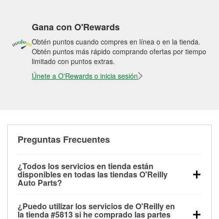
Gana con O'Rewards
Obtén puntos cuando compres en línea o en la tienda.
Obtén puntos más rápido comprando ofertas por tiempo
limitado con puntos extras.
Únete a O'Rewards o inicia sesión
Preguntas Frecuentes
¿Todos los servicios en tienda están
disponibles en todas las tiendas O'Reilly
Auto Parts?
Todos los servicios gratuitos de tienda, incluyendo
¿Puedo utilizar los servicios de O'Reilly en
las pruebas de batería, pruebas de alternador y
la tienda #5813 si he comprado las partes