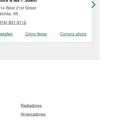
bre a las 7:30am
Abre a las
14 West 21st Street
4850 E 13th S
ichita, KS
Wichita, KS
316) 831-9112
(316) 686-55
etalles
|
Cómo llegar
|
Compra ahora
Detalles
|
Radiadores
Arrancadores