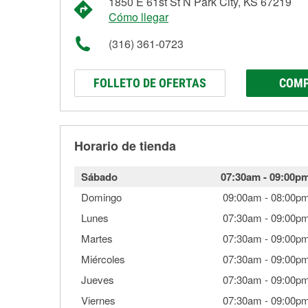
1850 E 61st St N Park City, KS 67219
Cómo llegar
(316) 361-0723
FOLLETO DE OFERTAS
COMP
Horario de tienda
Sábado
07:30am
-
09:00p
Domingo
09:00am
-
08:00p
Lunes
07:30am
-
09:00p
Martes
07:30am
-
09:00p
Miércoles
07:30am
-
09:00p
Jueves
07:30am
-
09:00p
Viernes
07:30am
-
09:00p