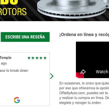
¡Ordena en línea y recóg
ESCRIBE UNA RESEÑA
 Temple
Sallie Tiger
 ago
2 months ago
lace to break down
I came back to O'Reilly's after the
other store. I was helped and first 
wipers worked. Took 3-4 times at
En ocasiones, lo único que quier
other stores and still wasn't wor
...
por eso que ofrecemos la opción
Read More
OReillyAuto.com, puedes ver la 
y realizar tu compra en línea. D
elegiste y recoger tu orden.