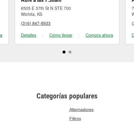
Abre a las 7:30am
A
6505 E 37th St N STE 700
7
Wichita, KS
W
(316) 847-8933
(
ra
Detalles
|
Cómo llegar
|
Compra ahora
D
Categorías populares
Alternadores
Filtros