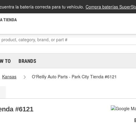
cuentra la batería correcta para tu vehículo.
Compra baterías SuperSta
LA TIENDA
W TO
BRANDS
Kansas
O'Reilly Auto Parts - Park City Tienda #6121
ienda #6121