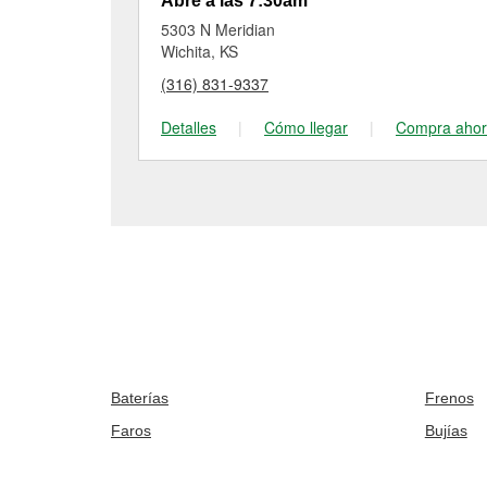
Abre a las 7:30am
5303 N Meridian
Wichita, KS
(316) 831-9337
Detalles
|
Cómo llegar
|
Compra aho
Baterías
Frenos
Faros
Bujías