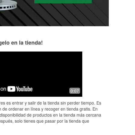
elo en la tienda!
John Mckeown
Captain kirk
3 months ago
6 months ago
They had just what I needed at a fair
Kind place they h
0:07
time
price
I needed
es es entrar y salir de la tienda sin perder tiempo. Es
 de ordenar en línea y recoger en tienda gratis. En
disponibilidad de productos en la tienda más cercana
espués, solo tienes que pasar por la tienda que